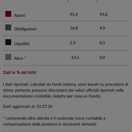
95,4
95,0
Azioni
16,8
4,9
Obbligazioni
2,3
0,1
Liquidità
-14,5
0,0
Altro *
Dati in % del NAV.
I dati riportati, calcolati da fonte interna, sono basati su procedure di
stima, pertanto possono discostarsi dai valori ufficiali riportati nella
documentazione contabile, redatta per ciascun Fondo.
Dati aggiornati al: 31.07.26
* comprende altre attività e il nozionale (voce contabile a
compensazione delle posizioni in strumenti derivati)