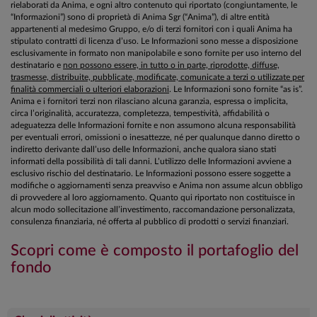
rielaborati da Anima, e ogni altro contenuto qui riportato (congiuntamente, le
“Informazioni”) sono di proprietà di Anima Sgr (“Anima”), di altre entità
appartenenti al medesimo Gruppo, e/o di terzi fornitori con i quali Anima ha
stipulato contratti di licenza d’uso. Le Informazioni sono messe a disposizione
esclusivamente in formato non manipolabile e sono fornite per uso interno del
destinatario e
non possono essere, in tutto o in parte, riprodotte, diffuse,
trasmesse, distribuite, pubblicate, modificate, comunicate a terzi o utilizzate per
finalità commerciali o ulteriori elaborazioni
. Le Informazioni sono fornite “as is”.
Anima e i fornitori terzi non rilasciano alcuna garanzia, espressa o implicita,
circa l’originalità, accuratezza, completezza, tempestività, affidabilità o
adeguatezza delle Informazioni fornite e non assumono alcuna responsabilità
per eventuali errori, omissioni o inesattezze, né per qualunque danno diretto o
indiretto derivante dall’uso delle Informazioni, anche qualora siano stati
informati della possibilità di tali danni. L’utilizzo delle Informazioni avviene a
esclusivo rischio del destinatario. Le Informazioni possono essere soggette a
modifiche o aggiornamenti senza preavviso e Anima non assume alcun obbligo
di provvedere al loro aggiornamento. Quanto qui riportato non costituisce in
alcun modo sollecitazione all’investimento, raccomandazione personalizzata,
consulenza finanziaria, né offerta al pubblico di prodotti o servizi finanziari.
Scopri come è composto il portafoglio del
fondo