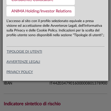
11,7 mln €
Patrimonio classe SI 31.07.26
ANIMA Holding/Investor Relations
L'accesso al sito con il profilo selezionato equivale a presa
Carta di identità
visione ed accettazione delle Avvertenze Legali, dell'Informativa
sulla Privacy e delle Cookie Policy. Indicazioni per la scelta del
profilo utente sono disponibili nella sezione "Tipologie di utenti".;
Linea
Sistema
Sistema LTE
Macrocategoria
Azionari
TIPOLOGIE DI UTENTI
Categoria Assogestioni
Azionari Europa
AVVERTENZE LEGALI
Domicilio
Italia
Data di avvio
27.05.26
PRIVACY POLICY
ISIN
IT0005708133
IBAN
IT44Z0347901600000801378900
Indicatore sintetico di rischio