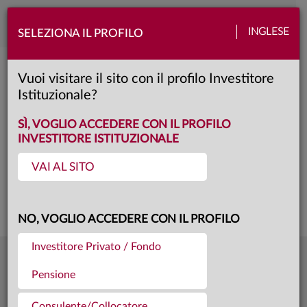
Toggle
INGLESE
SELEZIONA IL PROFILO
naviga
Anima Azionario Europa LTE
Vuoi visitare il sito con il profilo Investitore
Istituzionale?
SI
Classe:
KID
SÌ, VOGLIO ACCEDERE CON IL PROFILO
INVESTITORE ISTITUZIONALE
VAI AL SITO
Questa è una comunicazione di marketing. Si prega di consultare il prospetto e
il documento contenente le informazioni chiave per gli investitori prima di
prendere una decisione finale di investimento.
NO, VOGLIO ACCEDERE CON IL PROFILO
Investitore Privato / Fondo
9,790
Ultima quota
€
Pensione
04.08.26
187,5 mln €
Patrimonio fondo
31.07.26
Consulente/Collocatore