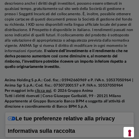
descrivono anche i diritti degli investitori, possono essere ottenuti in
qualsiasi tempo, gratuitamente sul sito web della Società di gestione e
presso i Soggetti Incaricati del collocamento. È, inoltre, possibile ottenere
copie cartacee di questi documenti presso la Società di gestione del fondo
su richiesta. I KID sono disponibili nella lingua ufficiale locale del paese di
distribuzione. Il Prospetto è disponibile in italiano. I rendimenti passati non
sono indicativi di quelli futuri. Il collocamento del prodotto è sottoposto
alla valutazione di appropriatezza o adeguatezza prevista dalla normativa
vigente. ANIMA Sgr si riserva il diritto di modificare in ogni momento le
informazioni riportate.
Il valore dell’investimento e il rendimento che ne
deriva possono aumentare così come diminuire e, al momento del
rimborso, l’investitore potrebbe ricevere un importo inferiore rispetto a
quello originariamente investito.
Anima Holding S.p.A.: Cod. fisc.: 05942660969 e P. IVA n. 10537050964 |
Anima Sgr S.p.A.: Cod. fisc.: 07507200157 e P. IVA n. 10537050964
Per maggiori info
clicca qui
. © 2026 Gruppo Anima
Tutti i diritti riservati | Corso Giuseppe Garibaldi, 99 - 20121 Milano
Appartenente al Gruppo Bancario Banco BPM e soggetta all'attività di
direzione e coordinamento di Banco BPM S.p.A.
Le tue preferenze relative alla privacy
Informativa sulla raccolta