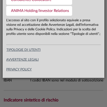
424,2 mln €
Patrimonio classe I 31.07.26
ANIMA Holding/Investor Relations
L'accesso al sito con il profilo selezionato equivale a presa
Carta di identità
visione ed accettazione delle Avvertenze Legali, dell'Informativa
sulla Privacy e delle Cookie Policy. Indicazioni per la scelta del
profilo utente sono disponibili nella sezione "Tipologie di utenti".;
Linea
Mercati
Sistema
Anima Funds
Macrocategoria
Azionari
TIPOLOGIE DI UTENTI
Categoria Assogestioni
Azionari America
AVVERTENZE LEGALI
Domicilio
Irlanda
Data di avvio
28.10.08
PRIVACY POLICY
ISIN
IE0032463287
IBAN
I codici IBAN sono nel modulo di sottoscrizione
Indicatore sintetico di rischio