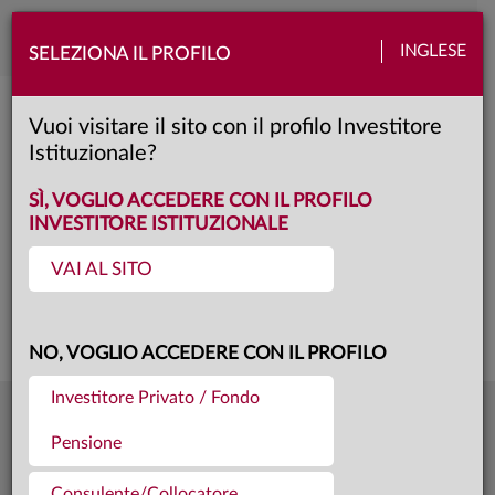
Toggle
INGLESE
SELEZIONA IL PROFILO
naviga
ANIMA US Equity
Vuoi visitare il sito con il profilo Investitore
Istituzionale?
I
Classe:
FACTSHEET
SCHEDA
SÌ, VOGLIO ACCEDERE CON IL PROFILO
INVESTITORE ISTITUZIONALE
VAI AL SITO
Questa è una comunicazione di marketing. Si prega di consultare il prospetto e
il documento contenente le informazioni chiave per gli investitori prima di
prendere una decisione finale di investimento.
NO, VOGLIO ACCEDERE CON IL PROFILO
Investitore Privato / Fondo
50,6062
Ultima quota
€
Pensione
04.08.26
450,1 mln €
Patrimonio fondo
31.07.26
Consulente/Collocatore