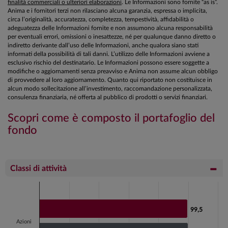
finalità commerciali o ulteriori elaborazioni
. Le Informazioni sono fornite “as is”.
Anima e i fornitori terzi non rilasciano alcuna garanzia, espressa o implicita,
circa l’originalità, accuratezza, completezza, tempestività, affidabilità o
adeguatezza delle Informazioni fornite e non assumono alcuna responsabilità
per eventuali errori, omissioni o inesattezze, né per qualunque danno diretto o
indiretto derivante dall’uso delle Informazioni, anche qualora siano stati
informati della possibilità di tali danni. L’utilizzo delle Informazioni avviene a
esclusivo rischio del destinatario. Le Informazioni possono essere soggette a
modifiche o aggiornamenti senza preavviso e Anima non assume alcun obbligo
di provvedere al loro aggiornamento. Quanto qui riportato non costituisce in
alcun modo sollecitazione all’investimento, raccomandazione personalizzata,
consulenza finanziaria, né offerta al pubblico di prodotti o servizi finanziari.
Scopri come è composto il portafoglio del
fondo
Classi di attività
Chart
Bar chart with 2 data series.
99,5
99,5
View as data table, Chart
Azioni
The chart has 1 X axis displaying categories.