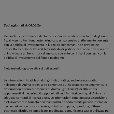
Dati aggiornati al: 04.08.26
Dati in %. Le performance del fondo esprimono rendimenti al lordo degli oneri
fiscali vigenti. Per i fondi esteri è indicato un parametro di riferimento coerente
con la politica di investimento in luogo del benchmark, non previsto nel
prospetto. Per i fondi flessibili la flessibilità di gestione del Fondo non consente
di individuare un benchmark di mercato coerente con i rischi connessi con la
politica di investimento del Fondo medesimo.
Nota metodologica relativa ai dati esposti
Le informazioni, i dati, le analisi, gli indici, i rating, anche se elaborati o
rielaborati da Anima, e ogni altro contenuto qui riportato (congiuntamente, le
“Informazioni”) sono di proprietà di Anima Sgr (“Anima”), di altre entità
appartenenti al medesimo Gruppo, e/o di terzi fornitori con i quali Anima ha
stipulato contratti di licenza d’uso. Le Informazioni sono messe a disposizione
esclusivamente in formato non manipolabile e sono fornite per uso interno del
destinatario e
non possono essere, in tutto o in parte, riprodotte, diffuse,
trasmesse, distribuite, pubblicate, modificate, comunicate a terzi o utilizzate per