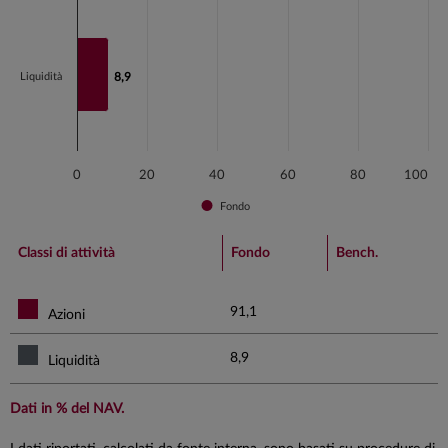
Liquidità
8,9
8,9
0
20
40
60
80
100
Fondo
End of interactive chart.
Classi di attività
Fondo
Bench.
91,1
Azioni
8,9
Liquidità
Dati in % del NAV.