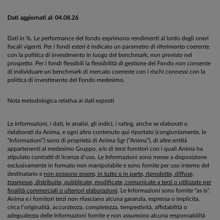
Dati aggiornati al: 04.08.26
Dati in %. Le performance del fondo esprimono rendimenti al lordo degli oneri
fiscali vigenti. Per i fondi esteri è indicato un parametro di riferimento coerente
con la politica di investimento in luogo del benchmark, non previsto nel
prospetto. Per i fondi flessibili la flessibilità di gestione del Fondo non consente
di individuare un benchmark di mercato coerente con i rischi connessi con la
politica di investimento del Fondo medesimo.
Nota metodologica relativa ai dati esposti
Le informazioni, i dati, le analisi, gli indici, i rating, anche se elaborati o
rielaborati da Anima, e ogni altro contenuto qui riportato (congiuntamente, le
“Informazioni”) sono di proprietà di Anima Sgr (“Anima”), di altre entità
appartenenti al medesimo Gruppo, e/o di terzi fornitori con i quali Anima ha
stipulato contratti di licenza d’uso. Le Informazioni sono messe a disposizione
esclusivamente in formato non manipolabile e sono fornite per uso interno del
destinatario e
non possono essere, in tutto o in parte, riprodotte, diffuse,
trasmesse, distribuite, pubblicate, modificate, comunicate a terzi o utilizzate per
finalità commerciali o ulteriori elaborazioni
. Le Informazioni sono fornite “as is”.
Anima e i fornitori terzi non rilasciano alcuna garanzia, espressa o implicita,
circa l’originalità, accuratezza, completezza, tempestività, affidabilità o
adeguatezza delle Informazioni fornite e non assumono alcuna responsabilità