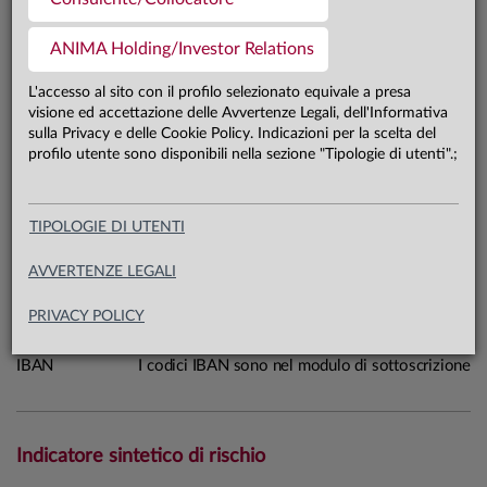
0,0 mln €
Patrimonio classe R 31.07.26
ANIMA Holding/Investor Relations
L'accesso al sito con il profilo selezionato equivale a presa
Carta di identità
visione ed accettazione delle Avvertenze Legali, dell'Informativa
sulla Privacy e delle Cookie Policy. Indicazioni per la scelta del
profilo utente sono disponibili nella sezione "Tipologie di utenti".;
Linea
Mercati
Sistema
Anima Funds
Macrocategoria
Azionari
TIPOLOGIE DI UTENTI
Categoria Assogestioni
Azionari Europa
AVVERTENZE LEGALI
Domicilio
Irlanda
Data di avvio
25.05.23
PRIVACY POLICY
ISIN
IE0001LHIZM3
IBAN
I codici IBAN sono nel modulo di sottoscrizione
Indicatore sintetico di rischio