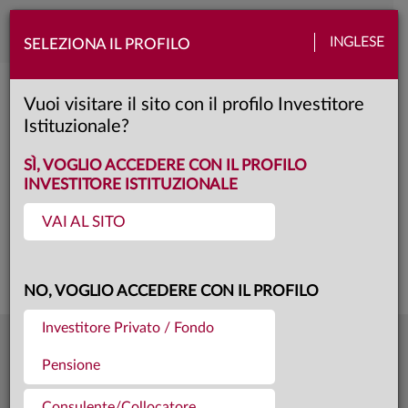
Toggle
INGLESE
SELEZIONA IL PROFILO
naviga
ANIMA Europe Selection
Vuoi visitare il sito con il profilo Investitore
Istituzionale?
R
Classe:
SÌ, VOGLIO ACCEDERE CON IL PROFILO
INVESTITORE ISTITUZIONALE
VAI AL SITO
Questa è una comunicazione di marketing. Si prega di consultare il prospetto e
il documento contenente le informazioni chiave per gli investitori prima di
prendere una decisione finale di investimento.
NO, VOGLIO ACCEDERE CON IL PROFILO
Investitore Privato / Fondo
7,8117
Ultima quota
€
Pensione
04.08.26
456,2 mln €
Patrimonio fondo
31.07.26
Consulente/Collocatore