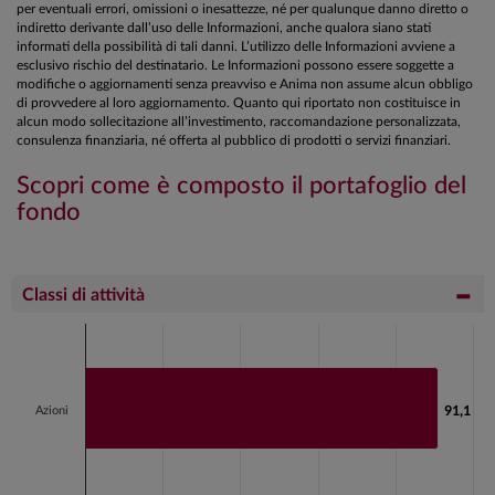
per eventuali errori, omissioni o inesattezze, né per qualunque danno diretto o
indiretto derivante dall’uso delle Informazioni, anche qualora siano stati
informati della possibilità di tali danni. L’utilizzo delle Informazioni avviene a
esclusivo rischio del destinatario. Le Informazioni possono essere soggette a
modifiche o aggiornamenti senza preavviso e Anima non assume alcun obbligo
di provvedere al loro aggiornamento. Quanto qui riportato non costituisce in
alcun modo sollecitazione all’investimento, raccomandazione personalizzata,
consulenza finanziaria, né offerta al pubblico di prodotti o servizi finanziari.
Scopri come è composto il portafoglio del
fondo
Classi di attività
Chart
Bar chart with 2 bars.
View as data table, Chart
Azioni
91,1
91,1
The chart has 1 X axis displaying categories.
The chart has 1 Y axis displaying values. Data ranges fr