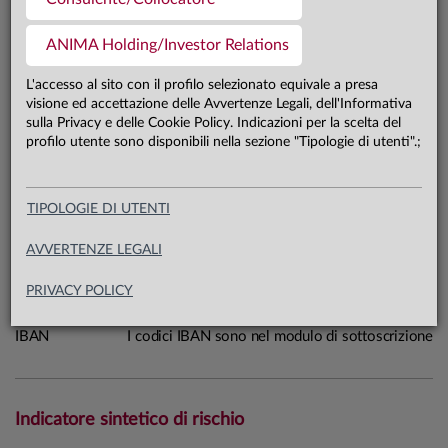
4,9 mln €
Patrimonio classe Silver 31.07.26
ANIMA Holding/Investor Relations
L'accesso al sito con il profilo selezionato equivale a presa
Carta di identità
visione ed accettazione delle Avvertenze Legali, dell'Informativa
sulla Privacy e delle Cookie Policy. Indicazioni per la scelta del
profilo utente sono disponibili nella sezione "Tipologie di utenti".;
Linea
Mercati
Sistema
Anima Funds
Macrocategoria
Azionari
TIPOLOGIE DI UTENTI
Categoria Assogestioni
Azionari Paesi Emergenti
AVVERTENZE LEGALI
Domicilio
Irlanda
Data di avvio
20.07.10
PRIVACY POLICY
ISIN
IE00B5B7QS40
IBAN
I codici IBAN sono nel modulo di sottoscrizione
Indicatore sintetico di rischio