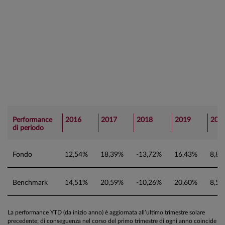
Performance
2016
2017
2018
2019
202
di periodo
Fondo
12,54%
18,39%
-13,72%
16,43%
8,8
Benchmark
14,51%
20,59%
-10,26%
20,60%
8,5
La performance YTD (da inizio anno) è aggiornata all’ultimo trimestre solare
precedente; di conseguenza nel corso del primo trimestre di ogni anno coincide