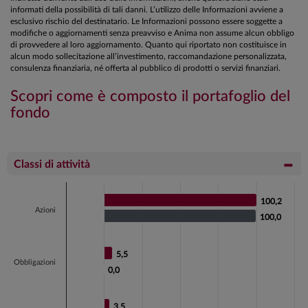
informati della possibilità di tali danni. L’utilizzo delle Informazioni avviene a
esclusivo rischio del destinatario. Le Informazioni possono essere soggette a
modifiche o aggiornamenti senza preavviso e Anima non assume alcun obbligo
di provvedere al loro aggiornamento. Quanto qui riportato non costituisce in
alcun modo sollecitazione all’investimento, raccomandazione personalizzata,
consulenza finanziaria, né offerta al pubblico di prodotti o servizi finanziari.
Scopri come è composto il portafoglio del
fondo
Classi di attività
Chart
100,2
100,2
Bar chart with 2 data series.
Azioni
100,0
100,0
View as data table, Chart
The chart has 1 X axis displaying categories.
5,5
5,5
The chart has 1 Y axis displaying values. Data ranges fr
Obbligazioni
0,0
0,0
3,5
3,5