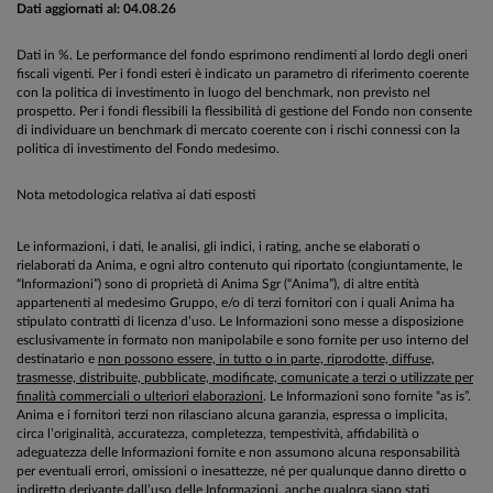
Dati aggiornati al: 04.08.26
Dati in %. Le performance del fondo esprimono rendimenti al lordo degli oneri
fiscali vigenti. Per i fondi esteri è indicato un parametro di riferimento coerente
con la politica di investimento in luogo del benchmark, non previsto nel
prospetto. Per i fondi flessibili la flessibilità di gestione del Fondo non consente
di individuare un benchmark di mercato coerente con i rischi connessi con la
politica di investimento del Fondo medesimo.
Nota metodologica relativa ai dati esposti
Le informazioni, i dati, le analisi, gli indici, i rating, anche se elaborati o
rielaborati da Anima, e ogni altro contenuto qui riportato (congiuntamente, le
“Informazioni”) sono di proprietà di Anima Sgr (“Anima”), di altre entità
appartenenti al medesimo Gruppo, e/o di terzi fornitori con i quali Anima ha
stipulato contratti di licenza d’uso. Le Informazioni sono messe a disposizione
esclusivamente in formato non manipolabile e sono fornite per uso interno del
destinatario e
non possono essere, in tutto o in parte, riprodotte, diffuse,
trasmesse, distribuite, pubblicate, modificate, comunicate a terzi o utilizzate per
finalità commerciali o ulteriori elaborazioni
. Le Informazioni sono fornite “as is”.
Anima e i fornitori terzi non rilasciano alcuna garanzia, espressa o implicita,
circa l’originalità, accuratezza, completezza, tempestività, affidabilità o
adeguatezza delle Informazioni fornite e non assumono alcuna responsabilità
per eventuali errori, omissioni o inesattezze, né per qualunque danno diretto o
indiretto derivante dall’uso delle Informazioni, anche qualora siano stati