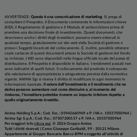
AVVERTENZE:
Questa è una comunicazione di marketing
. Si prega di
consultare il Prospetto, il Documento contenente le informazioni chiave
(KID), il Regolamento di gestione e il Modulo di sottoscrizione prima di
prendere una decisione finale di investimento. Questi documenti, che
descrivono anche i diritti degli investitori, possono essere ottenuti in
qualsiasi tempo, gratuitamente sul sito web della Società di gestione e
presso i Soggetti Incaricati del collocamento. È, inoltre, possibile ottenere
copie cartacee di questi documenti presso la Società di gestione del fondo
su richiesta. I KID sono disponibili nella lingua ufficiale locale del paese di
distribuzione. Il Prospetto è disponibile in italiano. I rendimenti passati non
sono indicativi di quelli futuri. Il collocamento del prodotto è sottoposto
alla valutazione di appropriatezza o adeguatezza prevista dalla normativa
vigente. ANIMA Sgr si riserva il diritto di modificare in ogni momento le
informazioni riportate.
Il valore dell’investimento e il rendimento che ne
deriva possono aumentare così come diminuire e, al momento del
rimborso, l’investitore potrebbe ricevere un importo inferiore rispetto a
quello originariamente investito.
Anima Holding S.p.A.: Cod. fisc.: 05942660969 e P. IVA n. 10537050964 |
Anima Sgr S.p.A.: Cod. fisc.: 07507200157 e P. IVA n. 10537050964
Per maggiori info
clicca qui
. © 2026 Gruppo Anima
Tutti i diritti riservati | Corso Giuseppe Garibaldi, 99 - 20121 Milano
Appartenente al Gruppo Bancario Banco BPM e soggetta all'attività di