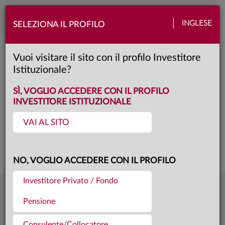
Toggle
INGLESE
SELEZIONA IL PROFILO
naviga
ANIMA Emerging Markets Equity
Vuoi visitare il sito con il profilo Investitore
Istituzionale?
Silver
Classe:
KID
SCHEDA
SÌ, VOGLIO ACCEDERE CON IL PROFILO
INVESTITORE ISTITUZIONALE
VAI AL SITO
Questa è una comunicazione di marketing. Si prega di consultare il prospetto e
il documento contenente le informazioni chiave per gli investitori prima di
prendere una decisione finale di investimento.
NO, VOGLIO ACCEDERE CON IL PROFILO
Investitore Privato / Fondo
8,5181
Ultima quota
€
Pensione
04.08.26
28,9 mln €
Patrimonio fondo
31.07.26
Consulente/Collocatore