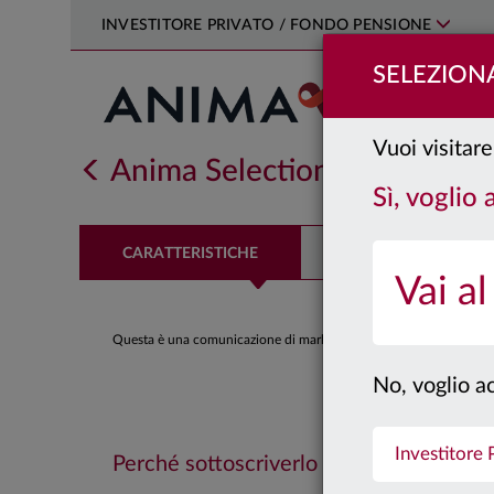
INVESTITORE PRIVATO / FONDO PENSIONE
SELEZIONA
Vuoi visitare 
Anima Selection Equilibrato
Sì, voglio 
CARATTERISTICHE
PERFORMANCE
Vai al
Questa è una comunicazione di marketing. Si prega di consultare il
No, voglio ac
Investitore
Perché sottoscriverlo