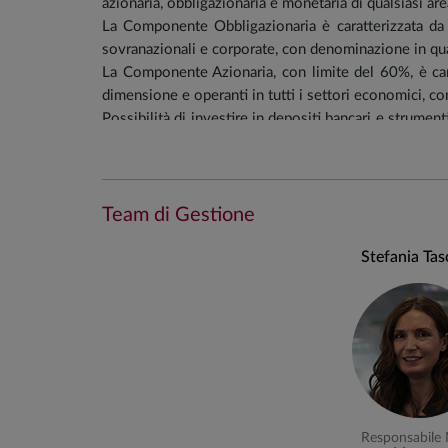
azionaria, obbligazionaria e monetaria di qualsiasi ar
La Componente Obbligazionaria è caratterizzata da e
sovranazionali e corporate, con denominazione in qua
La Componente Azionaria, con limite del 60%, è carat
dimensione e operanti in tutti i settori economici, c
Possibilità di investire in depositi bancari e strument
prime.
La gestione dell’esposizione valutaria è di tipo attivo
Portafoglio tendenziale
:
Team di Gestione
Investimenti in fondi/sicav obbligazionari e flessi
Stefania Tas
Investimenti in fondi/sicav azionari/flessibili di 
Investe in fondi/sicav del Gruppo Anima almeno 
Il fondo è esposto al rischio di cambio in misura s
Stile di gestione
Responsabile 
La gestione è di tipo flessibile. Il team di gestion