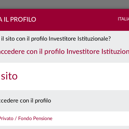
 IL PROFILO
ITAL
il sito con il profilo Investitore Istituzionale?
Classe:
AD
accedere con il profilo Investitore Istituzio
PORTAFOGLIO
QUOTE E CEDOLE
 sito
 prospetto e il documento contenente le informazioni chiave per gli investitori prima 
cedere con il profilo
Caratteristiche
 Privato / Fondo Pensione