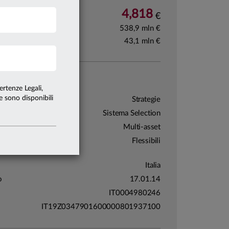
4,818
ota
04.08.26
€
538,9 mln €
fondo
31.07.26
43,1 mln €
classe AD 31.07.26
 identità
ertenze Legali,
te sono disponibili
Strategie
Sistema Selection
ria
Multi-asset
Flessibili
i
Italia
o
17.01.14
IT0004980246
IT19Z0347901600000801937100