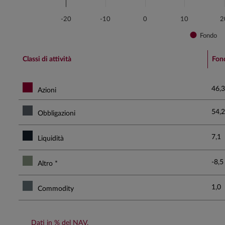
-20
-10
0
10
2
Fondo
End of interactive chart.
Classi di attività
Fon
46,3
Azioni
54,2
Obbligazioni
7,1
Liquidità
-8,5
Altro *
1,0
Commodity
Dati in % del NAV.