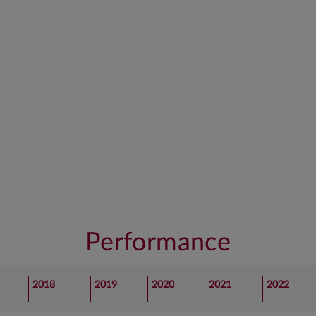
costruire un portafoglio coerente con l'asset
n chiave tattica sulla base delle aspettative
ficano costantemente l’allineamento del
o dei limiti assegnati.
Performance
2018
2019
2020
2021
2022