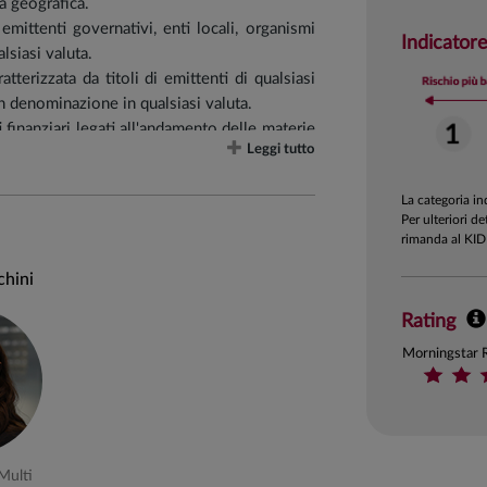
ea geografica.
mittenti governativi, enti locali, organismi
Indicatore
lsiasi valuta.
terizzata da titoli di emittenti di qualsiasi
on denominazione in qualsiasi valuta.
i finanziari legati all'andamento delle materie
Leggi tutto
.
La categoria i
Per ulteriori de
rimanda al KID
bili di tipo obbligazionario: 50%
chini
tipo azionario: 50%
Rating
il 70%
Morningstar 
ignificativa (tra 30% e 50%).
Multi
e seleziona le migliori strategie all'interno