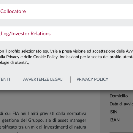
ta dei migliori prodotti di Anima Sgr e Kairos
Ultima qu
Collocatore
Patrimonio 
sia sul mercato obbligazionario che azionario
Patrimonio 
ng/Investor Relations
na strategia flessibile che permette al gestore
e fasi di mercato.
Carta di
con il profilo selezionato equivale a presa visione ed accettazione delle Avv
lla Privacy e delle Cookie Policy. Indicazioni per la scelta del profilo uten
Linea
logie di utenti".;
Sistema
Leggi tutto
Macrocatego
TENTI
AVVERTENZE LEGALI
PRIVACY POLICY
Categoria
Assogestion
Domicilio
Data di avvi
ISIN
di cui FIA nei limiti previsti dalla normativa
IBAN
di gestione del Gruppo, sia di asset manager
ersificato tra un mix di investimenti di natura