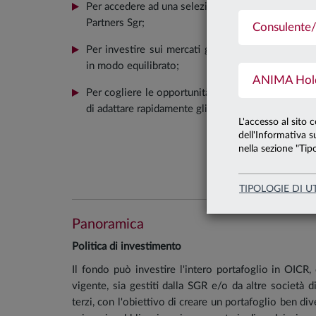
Per accedere ad una selezione flessibile e bilancia
Partners Sgr;
Consulente/
Per investire sui mercati globali diversificando 
in modo equilibrato;
ANIMA Holdi
Per cogliere le opportunità di crescita, grazie a u
di adattare rapidamente gli investiment alle divers
L'accesso al sito 
dell'Informativa su
nella sezione "Tipo
TIPOLOGIE DI U
Panoramica
Politica di investimento
Il fondo può investire l'intero portafoglio in OICR, 
vigente, sia gestiti dalla SGR e/o da altre società 
terzi, con l'obiettivo di creare un portafoglio ben div