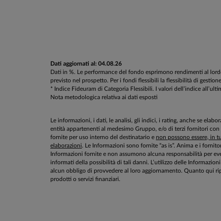
Dati aggiornati al: 04.08.26
Dati in %. Le performance del fondo esprimono rendimenti al lordo d
previsto nel prospetto. Per i fondi flessibili la flessibilità di g
* Indice Fideuram di Categoria Flessibili. I valori dell’indice all’ul
Nota metodologica relativa ai dati esposti
Le informazioni, i dati, le analisi, gli indici, i rating, anche se el
entità appartenenti al medesimo Gruppo, e/o di terzi fornitori con
fornite per uso interno del destinatario e
non possono essere, in tut
elaborazioni
. Le Informazioni sono fornite “as is”. Anima e i fornito
Informazioni fornite e non assumono alcuna responsabilità per even
informati della possibilità di tali danni. L’utilizzo delle Informa
alcun obbligo di provvedere al loro aggiornamento. Quanto qui rip
prodotti o servizi finanziari.