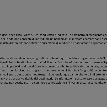
egli oneri fiscali vigenti. Per i fondi esteri è indicato un parametro di riferimento c
estione del Fondo non consente di individuare un benchmark di mercato coerente con i ri
tima data disponibile sono stimati e suscettibili di modifiche. I dati saranno aggiornati c
aborati o rielaborati da Anima, e ogni altro contenuto qui riportato (congiuntamente, le “
 i quali Anima ha stipulato contratti di licenza d’uso. Le Informazioni sono messe a 
to o in parte, riprodotte, diffuse, trasmesse, distribuite, pubblicate, modificate, comuni
ri terzi non rilasciano alcuna garanzia, espressa o implicita, circa l’originalità, accurat
tuali errori, omissioni o inesattezze, né per qualunque danno diretto o indiretto deriv
zioni avviene a esclusivo rischio del destinatario. Le Informazioni possono essere sogg
ortato non costituisce in alcun modo sollecitazione all’investimento, raccomandazione 