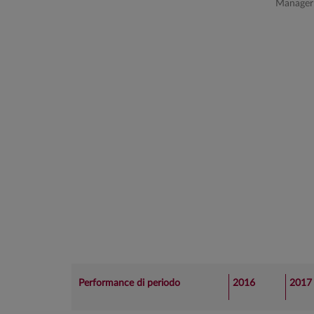
Manager
dell'universo di Anima Sgr e Kairos Partners Sgr per 
allocation di riferimento. Le scelte sono ponderate i
sull'evoluzione dei mercati.
Il team di gestione ed il Risk Management veri
portafoglio rispetto alle scelte effettuate ed il rispett
Performance di periodo
2016
2017