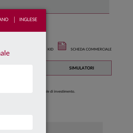
IANO
INGLESE
KID
SCHEDA COMMERCIALE
nale
DOCUMENTAZIONE
SIMULATORI
di prendere una decisione finale di investimento.