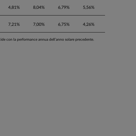
4,81%
8,04%
6,79%
5,56%
7,21%
7,00%
6,75%
4,26%
ncide con la performance annua dell’anno solare precedente.