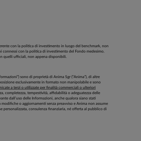
oerente con la politica di investimento in luogo del benchmark, non
schi connessi con la politica di investimento del Fondo medesimo.
on quelli ufficiali, non appena disponibili.
Informazioni”) sono di proprietà di Anima Sgr (“Anima”), di altre
disposizione esclusivamente in formato non manipolabile e sono
cate a terzi o utilizzate per finalità commerciali o ulteriori
ezza, completezza, tempestività, affidabilità o adeguatezza delle
ante dall’uso delle Informazioni, anche qualora siano stati
ette a modifiche o aggiornamenti senza preavviso e Anima non assume
personalizzata, consulenza finanziaria, né offerta al pubblico di