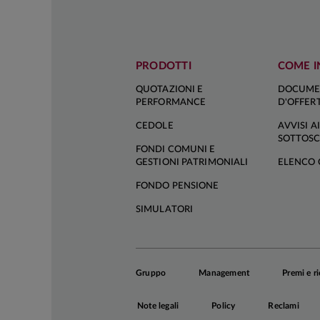
adottato una r
che scontato, v
taglio dei tas
PRODOTTI
COME I
decidere di at
saranno effettu
QUOTAZIONI E
DOCUME
2026.
PERFORMANCE
D'OFFER
CEDOLE
AVVISI AI
In Area Euro, r
SOTTOSC
FONDI COMUNI E
della marcata
GESTIONI PATRIMONIALI
ELENCO 
macroeconomich
FONDO PENSIONE
ottimista sulle
per il 2028 (c
SIMULATORI
dell'inflazion
all'insolita in
restiamo convin
Gruppo
Management
Premi e r
corso del 202
tempistica del
Note legali
Policy
Reclami
restino fermi f