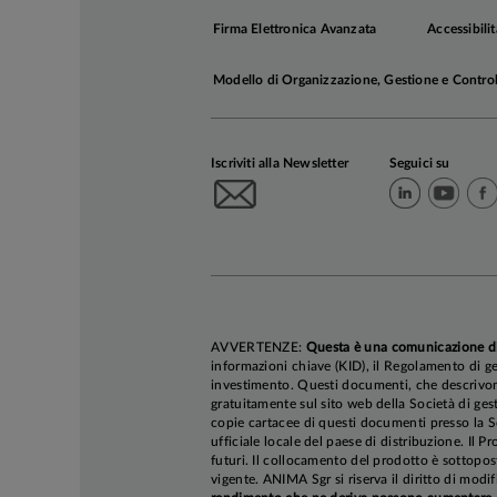
taglio.
Firma Elettronica Avanzata
Accessibilit
Modello di Organizzazione, Gestione e Contro
Dopo l'allenta
che la PBoC eff
solida nel 2026
Iscriviti alla Newsletter
Seguici su
CRESCITA E 
USA – Cavare s
Il blocco del 
AVVERTENZE:
Questa è una comunicazione d
sanitari deri
informazioni chiave (KID), il Regolamento di ge
catalizzatore, 
investimento. Questi documenti, che descrivono 
gratuitamente sul sito web della Società di gest
borse statali.
copie cartacee di questi documenti presso la So
ufficiale locale del paese di distribuzione. Il P
futuri. Il collocamento del prodotto è sottopos
Il nostro scena
vigente. ANIMA Sgr si riserva il diritto di mod
nostre aspett