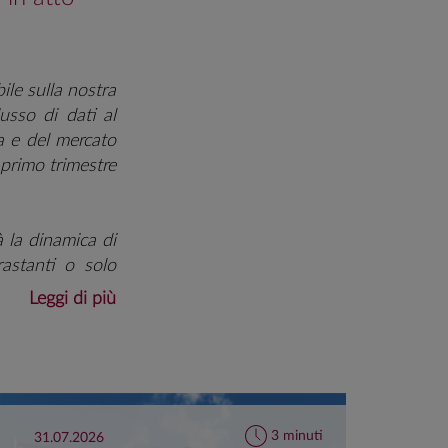
ile sulla nostra
lusso di dati al
 e del mercato
 primo trimestre
 la dinamica di
rastanti o solo
attuazione delle
Leggi di più
izio, poiché il
 riforme resta in
generalizzato di
che grazie alla
28.
3 minuti
31.07.2026