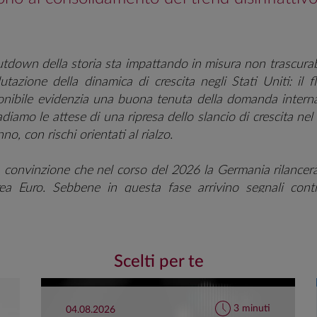
utdown della storia sta impattando in misura non trascurab
utazione della dinamica di crescita negli Stati Uniti: il f
nibile evidenzia una buona tenuta della domanda interna
adiamo le attese di una ripresa dello slancio di crescita nel
o, con rischi orientati al rialzo.
convinzione che nel corso del 2026 la Germania rilancerà
Area Euro. Sebbene in questa fase arrivino segnali cont
tivi, permangono rischi al ribasso legati alla qualità e all'
a e delle riforme annunciate. Per ora sospendiamo il giud
isponibile indica che l'ottimismo sulle misure fiscali e sulle
rico. Per quanto riguarda la dinamica dei prezzi, il trend 
Scelti per te
nella componente core appare destinato a consolidarsi, an
lle pressioni
salariali
.
3 minuti
04.08.2026