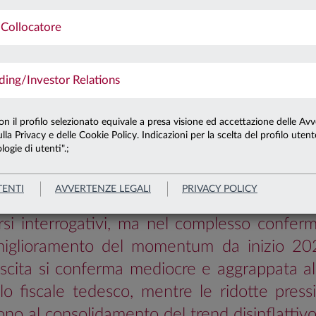
Collocatore
To
VIEW – BALLANDO
ng/Investor Relations
UIO
con il profilo selezionato equivale a presa visione ed accettazione delle Avv
lla Privacy e delle Cookie Policy. Indicazioni per la scelta del profilo uten
Banche centrali
Emergenti
Europa
logie di utenti".;
Usa
TENTI
AVVERTENZE LEGALI
PRIVACY POLICY
i Uniti, la pubblicazione di dati al contag
rsi interrogativi, ma nel complesso confer
miglioramento del momentum da inizio 20
escita si conferma mediocre e aggrappata al
lo fiscale tedesco, mentre le ridotte pressio
ono al consolidamento del trend disinflattivo