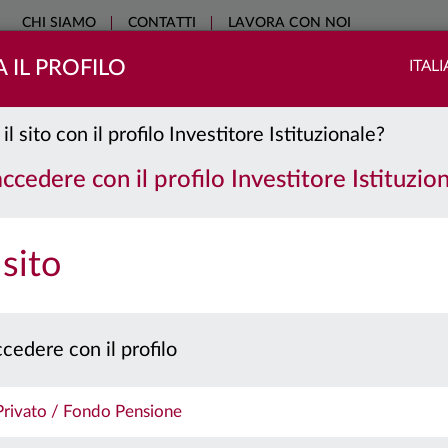
CHI SIAMO
CONTATTI
LAVORA CON NOI
 IL PROFILO
ITAL
COME INVESTIRE
SOSTENIBILITÀ
EDUCATIONAL
NO
il sito con il profilo Investitore Istituzionale?
accedere con il profilo Investitore Istituzio
 sito
cedere con il profilo
 Privato / Fondo Pensione