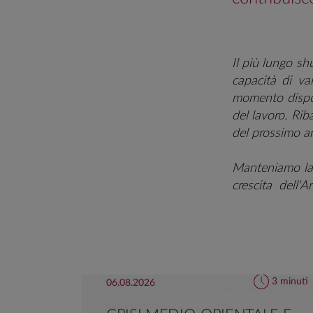
I
l più lungo sh
capacità di val
momento dispo
del lavoro. Rib
del prossimo ann
Manteniamo la 
crescita dell'
lievemente posi
misure di spes
flusso di dati d
larga parte teo
disinflazione 
3 minuti
06.08.2026
moderazione de