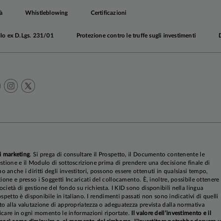
à
Whistleblowing
Certificazioni
llo ex D.Lgs. 231/01
Protezione contro le truffe sugli investimenti
mento monetario del secondo trimestre e la pausa del terzo
ettui un ulteriore taglio entro fine anno, per gettare le basi
.
INFLAZIONE
angue dalle rape
governo federale continua
. Nel mese di novembre, le pres
i marketing
. Si prega di consultare il Prospetto, il Documento contenente le
vanti dalla scadenza dei sussidi a fine anno potrebb
stione e il Modulo di sottoscrizione prima di prendere una decisione finale di
con l'inizio della stagione di iscrizione aperta ai piani sa
anche i diritti degli investitori, possono essere ottenuti in qualsiasi tempo,
ione e presso i Soggetti Incaricati del collocamento. È, inoltre, possibile ottenere
cietà di gestione del fondo su richiesta. I KID sono disponibili nella lingua
rospetto è disponibile in italiano. I rendimenti passati non sono indicativi di quelli
to alla valutazione di appropriatezza o adeguatezza prevista dalla normativa
rio centrale resta invariato,
in assenza di elementi sufficien
ificare in ogni momento le informazioni riportate.
Il valore dell’investimento e il
ative. Tuttavia, i pur limitati dati disponibili confer