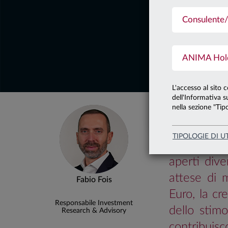
21.11.2025
Consulente/
OVER
ANIMA Holdi
AL B
L'accesso al sito 
dell'Informativa su
View Anima
nella sezione "Tipo
Quadro macro
TIPOLOGIE DI U
Negli Stat
aperti dive
attese di 
Fabio Fois
Euro, la cr
Responsabile Investment
dello stimo
Research & Advisory
contribuisc