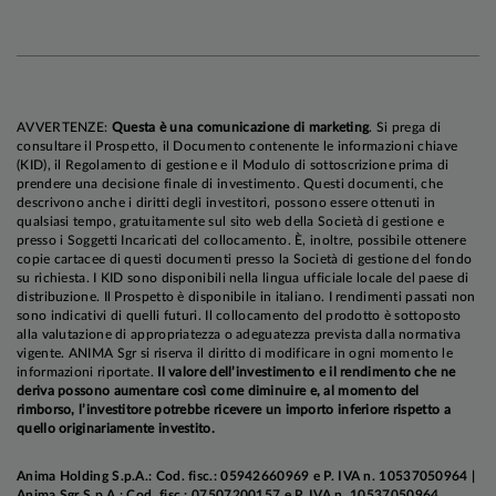
aprile. Il comunicato ufficiale è rimasto
sostanzialmente invariato, incluse le indicazioni
prospettiche (accomodanti) sul futuro percorso
dei tassi. Tuttavia, il presidente uscente ha
giocato un brutto scherzo a Warsh:
AVVERTENZE:
Questa è una comunicazione di marketing
. Si prega di
l'orientamento accomodante è stato infatti
consultare il Prospetto, il Documento contenente le informazioni chiave
(KID), il Regolamento di gestione e il Modulo di sottoscrizione prima di
contestato da tre membri notoriamente
prendere una decisione finale di investimento. Questi documenti, che
aggressivi, e lo stesso Powell ha espresso alcune
descrivono anche i diritti degli investitori, possono essere ottenuti in
qualsiasi tempo, gratuitamente sul sito web della Società di gestione e
considerazioni più filosofiche che basate su
presso i Soggetti Incaricati del collocamento. È, inoltre, possibile ottenere
fondamentali. Tuttavia, se da una parte la
copie cartacee di questi documenti presso la Società di gestione del fondo
su richiesta. I KID sono disponibili nella lingua ufficiale locale del paese di
riunione di aprile suggerisce che il FOMC ha
distribuzione. Il Prospetto è disponibile in italiano. I rendimenti passati non
iniziato a considerare la possibilità di adottare
sono indicativi di quelli futuri. Il collocamento del prodotto è sottoposto
alla valutazione di appropriatezza o adeguatezza prevista dalla normativa
una stance più neutrale, dall'altra parte si sa che
vigente. ANIMA Sgr si riserva il diritto di modificare in ogni momento le
“quando il gatto non c'è, i topi ballano". Pertanto,
informazioni riportate.
Il valore dell’investimento e il rendimento che ne
deriva possono aumentare così come diminuire e, al momento del
manteniamo l'aspettativa che la Fed taglierà i
rimborso, l’investitore potrebbe ricevere un importo inferiore rispetto a
tassi nel 2026, per ragioni di natura
quello originariamente investito.
macroeconomica e politica; ciò detto, la nostra
Anima Holding S.p.A.: Cod. fisc.: 05942660969 e P. IVA n. 10537050964 |
previsione di tre interventi entro fine anno (con
Anima Sgr S.p.A.: Cod. fisc.: 07507200157 e P. IVA n. 10537050964