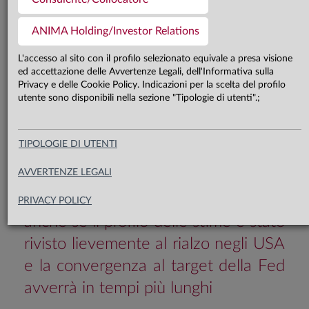
La crescita negli Stati Uniti continua
ANIMA Holding/Investor Relations
a beneficiare della solidità della
L'accesso al sito con il profilo selezionato equivale a presa visione
domanda interna, mentre con il
ed accettazione delle Avvertenze Legali, dell'Informativa sulla
Privacy e delle Cookie Policy. Indicazioni per la scelta del profilo
prolungarsi del conflitto si stanno
utente sono disponibili nella sezione "Tipologie di utenti".;
materializzando i rischi al ribasso per
l’attività economica in Area Euro. Il
TIPOLOGIE DI UTENTI
processo di disinflazione a livello
AVVERTENZE LEGALI
core è destinato a consolidarsi su
entrambe le sponde dell’Atlantico,
PRIVACY POLICY
anche se il profilo delle stime è stato
rivisto lievemente al rialzo negli USA
e la convergenza al target della Fed
avverrà in tempi più lunghi