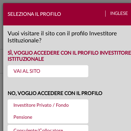
Togg
INGLESE
SELEZIONA IL PROFILO
navi
View Anima
Banche centrali
Emergenti
Europa
Politica
Quadro macro
Usa
Vuoi visitare il sito con il profilo Investitore
5 minuti
Istituzionale?
SÌ, VOGLIO ACCEDERE CON IL PROFILO INVESTITORE
Fabio Fois
ISTITUZIONALE
Responsabile Investment Research & Advisory
VAI AL SITO
Torna agli articoli
22.05.2026
NO, VOGLIO ACCEDERE CON IL PROFILO
OVERVIEW – ATTRAVERSO
Investitore Privato / Fondo
LO STRETTO
Pensione
Consulente/Collocatore