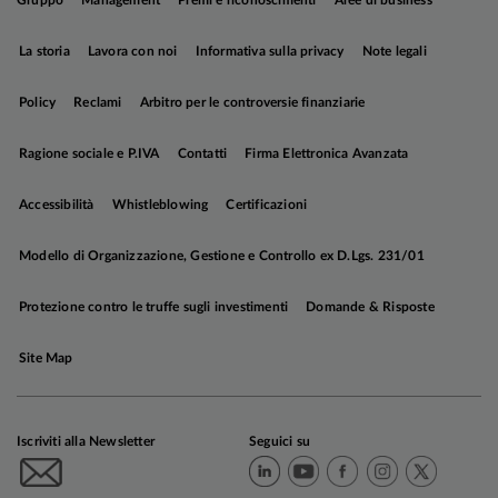
Gruppo
Management
Premi e riconoscimenti
Aree di business
monitorare.
La storia
Lavora con noi
Informativa sulla privacy
Note legali
L'economia cinese si conferma segnata dalla
Policy
Reclami
Arbitro per le controversie finanziarie
divergenza fra un potere d'acquisto dei
consumatori dimesso, e una dinamica dell'export
Ragione sociale e P.IVA
Contatti
Firma Elettronica Avanzata
robusta, che resta il motore principale della
crescita. I dati sull'inflazione di aprile segnalano
Accessibilità
Whistleblowing
Certificazioni
una reflazione guidata dal petrolio, ma il
trasferimento delle pressioni sui prezzi core e dei
Modello di Organizzazione, Gestione e Controllo ex D.Lgs. 231/01
servizi rimane limitato. Nel complesso, lo
scenario per la crescita è invariato, mentre
Protezione contro le truffe sugli investimenti
Domande & Risposte
abbiamo effettuato marginali revisioni al rialzo
delle stime sull'inflazione, per incorporare gli
Site Map
impatti dell'aumento delle quotazioni del greggio.
Iscriviti alla Newsletter
Seguici su
Come ampiamente previsto, la Federal Reserve
ha mantenuto i tassi invariati nella riunione di