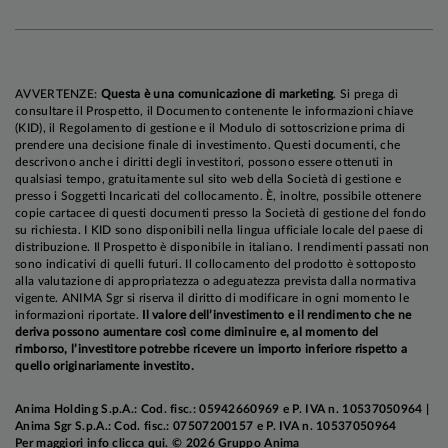
slancio dopo le incertezze che hanno
caratterizzato la fine del 2025 e l'inizio del 2026,
sostenuto dai risultati finanziari brillanti e dalle
previsioni ottimistiche dei principali attori del
AVVERTENZE:
Questa è una comunicazione di marketing
. Si prega di
settore, nonché dalle evidenze di accelerazione
consultare il Prospetto, il Documento contenente le informazioni chiave
del tasso di utilizzo da parte delle imprese
(KID), il Regolamento di gestione e il Modulo di sottoscrizione prima di
prendere una decisione finale di investimento. Questi documenti, che
(l'indice dei semiconduttori SOX ha registrato
descrivono anche i diritti degli investitori, possono essere ottenuti in
una stringa di 18 sedute consecutive positive in
qualsiasi tempo, gratuitamente sul sito web della Società di gestione e
presso i Soggetti Incaricati del collocamento. È, inoltre, possibile ottenere
aprile, la più lunga nei suoi 32 anni di storia). Sul
copie cartacee di questi documenti presso la Società di gestione del fondo
fronte dei fondamentali aziendali, negli ultimi tre
su richiesta. I KID sono disponibili nella lingua ufficiale locale del paese di
distribuzione. Il Prospetto è disponibile in italiano. I rendimenti passati non
mesi le stime di crescita degli utili sono state
sono indicativi di quelli futuri. Il collocamento del prodotto è sottoposto
riviste al rialzo in tutte le maggiori aree
alla valutazione di appropriatezza o adeguatezza prevista dalla normativa
vigente. ANIMA Sgr si riserva il diritto di modificare in ogni momento le
geografiche, nonostante l'impennata dei prezzi
informazioni riportate.
Il valore dell’investimento e il rendimento che ne
dell'energia, e, benché la
reporting season
sia
deriva possono aumentare così come diminuire e, al momento del
rimborso, l’investitore potrebbe ricevere un importo inferiore rispetto a
appena iniziata, è incoraggiante notare che la
quello originariamente investito.
fiducia delle aziende nel conseguimento dei
target fissati per l'anno resta molto elevata.
Anima Holding S.p.A.: Cod. fisc.: 05942660969 e P. IVA n. 10537050964 |
Anima Sgr S.p.A.: Cod. fisc.: 07507200157 e P. IVA n. 10537050964
Per maggiori info
clicca qui
. © 2026 Gruppo Anima