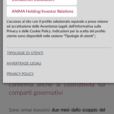
Nonostante lo stallo nelle trattative
diplomatiche, molti indici azionari
ANIMA Holding/Investor Relations
hanno raggiunto nuovi massimi
L'accesso al sito con il profilo selezionato equivale a presa visione
ed accettazione delle Avvertenze Legali, dell'Informativa sulla
storici, complice il supporto offerto
Privacy e delle Cookie Policy. Indicazioni per la scelta del profilo
dalla solidità dei fondamentali e il
utente sono disponibili nella sezione "Tipologie di utenti".;
rinnovato ottimismo sulle
prospettive dell’AI. Manteniamo un
TIPOLOGIE DI UTENTI
approccio neutrale, ma valuteremo
AVVERTENZE LEGALI
l’acquisto di protezione se dovessero
PRIVACY POLICY
profilarsi eventuali eccessi. Si
conferma anche la costruttività sui
comparti governativi
Sono ormai trascorsi
due mesi dallo scoppio del