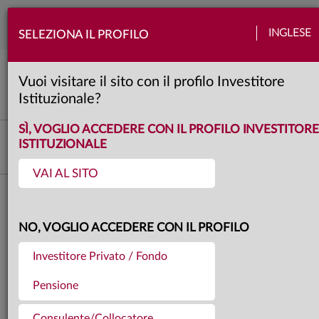
Togg
INGLESE
SELEZIONA IL PROFILO
navi
View Anima
Azioni
Banche centrali
Obbligazioni
Politica
Quadro macro
Valute
Vuoi visitare il sito con il profilo Investitore
3 minuti
Istituzionale?
SÌ, VOGLIO ACCEDERE CON IL PROFILO INVESTITORE
Investment Advisory
ISTITUZIONALE
VAI AL SITO
Torna agli articoli
28.04.2026
NO, VOGLIO ACCEDERE CON IL PROFILO
LA VIEW DI ANIMA
Investitore Privato / Fondo
Pensione
Consulente/Collocatore