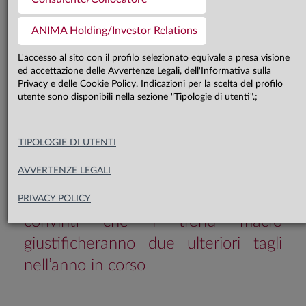
ANIMA Holding/Investor Relations
Con l’inflazione al target del 2% sia
L'accesso al sito con il profilo selezionato equivale a presa visione
nell’ultimo report sui prezzi che nelle
ed accettazione delle Avvertenze Legali, dell'Informativa sulla
Privacy e delle Cookie Policy. Indicazioni per la scelta del profilo
previsioni a medio termine, la BCE
utente sono disponibili nella sezione "Tipologie di utenti".;
ha dichiarato di aver
“essenzialmente concluso” il ciclo di
TIPOLOGIE DI UTENTI
tagli disinflazionistico e di trovarsi “in
AVVERTENZE LEGALI
buona posizione” per valutare come
evolve lo scenario. Restiamo
PRIVACY POLICY
convinti che i trend macro
giustificheranno due ulteriori tagli
nell’anno in corso