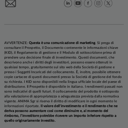
tassi sia un rialzo invece che un taglio, la
Presidente ha detto di non poter escludere nulla.
L’inasprimento dei toni ha lasciato il segno sui
mercati
, complici le notizie incoraggianti delle
ultime ore sulla possibilità che USA e UE
AVVERTENZE:
Questa è una comunicazione di marketing
. Si prega di
raggiungano un accordo commerciale, e i dati
consultare il Prospetto, il Documento contenente le informazioni chiave
(KID), il Regolamento di gestione e il Modulo di sottoscrizione prima di
migliori del previsto sulla fiducia delle imprese
prendere una decisione finale di investimento. Questi documenti, che
pubblicati in mattinata: la probabilità di un taglio
descrivono anche i diritti degli investitori, possono essere ottenuti in
qualsiasi tempo, gratuitamente sul sito web della Società di gestione e
a settembre è scesa dal 50% di inizio settimana
presso i Soggetti Incaricati del collocamento. È, inoltre, possibile ottenere
al 20%, e i tassi tedeschi a due anni hanno
copie cartacee di questi documenti presso la Società di gestione del fondo
su richiesta. I KID sono disponibili nella lingua ufficiale locale del paese di
registrato il maggior incremento giornaliero da
distribuzione. Il Prospetto è disponibile in italiano. I rendimenti passati non
oltre due mesi.
sono indicativi di quelli futuri. Il collocamento del prodotto è sottoposto
alla valutazione di appropriatezza o adeguatezza prevista dalla normativa
vigente. ANIMA Sgr si riserva il diritto di modificare in ogni momento le
Restiamo dell’avviso che le ipotesi sottostanti lo
informazioni riportate.
Il valore dell’investimento e il rendimento che ne
scenario centrale della BCE (delineato peraltro
deriva possono aumentare così come diminuire e, al momento del
rimborso, l’investitore potrebbe ricevere un importo inferiore rispetto a
ipotizzando un ulteriore taglio) siano ottimistiche:
quello originariamente investito.
i rischi per la crescita sono orientati al ribasso, e