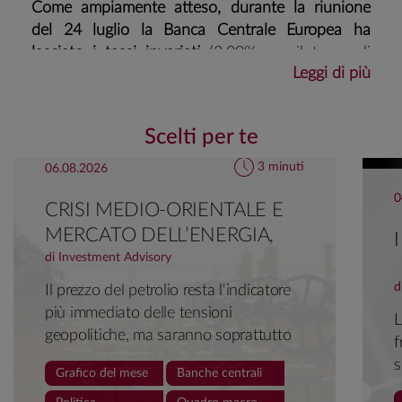
Come ampiamente atteso, durante la riunione
del 24 luglio la Banca Centrale Europea ha
lasciato i tassi invariati
(2,00% per il tasso di
Leggi di più
deposito, 2,15% e 2,40% per i tassi sulle
operazioni di rifinanziamento principali e
marginali), per la prima volta dopo sette tagli
Scelti per te
consecutivi. L’allentamento monetario
complessivo consegnato durante il ciclo
3 minuti
06.08.2026
espansivo avviato a giugno 2024 resta dunque
0
CRISI MEDIO-ORIENTALE E
pari a 200 punti base, mentre il tasso di deposito
si conferma stabile al centro della fascia di
MERCATO DELL’ENERGIA,
neutralità identificata a inizio anno nell’intervallo
UNA RELAZIONE
di Investment Advisory
1,75%-2,25%.
COMPLESSA
d
Il prezzo del petrolio resta l'indicatore
più immediato delle tensioni
L
Formalmente, l’orientamento per il futuro è
geopolitiche, ma saranno soprattutto
f
rimasto inalterato: le decisioni continueranno ad
l’andamento dei margini di raffinazione
s
essere assunte riunione per riunione in funzione
Grafico del mese
Banche centrali
e le quotazioni del gas naturale a
d
del flusso di dati, senza vincolarsi a un percorso