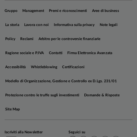
tariffe più elevate sono apparse più sfumate
rispetto a giugno, quando era stato presentato
Gruppo
Management
Premi e riconoscimenti
Aree di business
uno scenario avverso che contemplava ricadute
La storia
Lavora con noi
Informativa sulla privacy
Note legali
negative sia per la crescita che per l’inflazione.
Christine Lagarde ha sottolineato che un
Policy
Reclami
Arbitro per le controversie finanziarie
eventuale accordo comporterebbe una riduzione
dell’incertezza sulla politica commerciale che
Ragione sociale e P.IVA
Contatti
Firma Elettronica Avanzata
gioverebbe alla fiducia e alla crescita, e ha
dichiarato che l’effetto netto dei dazi
Accessibilità
Whistleblowing
Certificazioni
sull’inflazione non è chiaro (alle pressioni al
ribasso derivanti da calo della domanda di
Modello di Organizzazione, Gestione e Controllo ex D.Lgs. 231/01
importazioni e dirottamento dei flussi
commerciali da altri paesi, si contrappongono le
Protezione contro le truffe sugli investimenti
Domande & Risposte
pressioni al rialzo legate a eventuali rappresaglie
Site Map
o all’emergere di colli di bottiglia lungo le catene
di approvvigionamento globali);
-
rispondendo alla domanda di un giornalista
Iscriviti alla Newsletter
Seguici su
sulla possibilità che il prossimo intervento sui