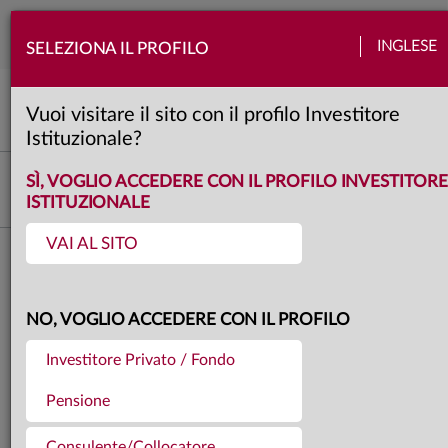
Togg
INGLESE
SELEZIONA IL PROFILO
navi
Grafico del mese
Banche centrali
Europa
Quadro macro
3 minuti
Vuoi visitare il sito con il profilo Investitore
Istituzionale?
Investment Advisory
SÌ, VOGLIO ACCEDERE CON IL PROFILO INVESTITORE
ISTITUZIONALE
VAI AL SITO
Torna agli articoli
25.07.2025
BCE, TASSI FERMI PER LA
NO, VOGLIO ACCEDERE CON IL PROFILO
Investitore Privato / Fondo
PRIMA VOLTA IN DODICI
Pensione
MESI
Consulente/Collocatore