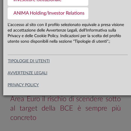
Ci aspettiamo una crescita in
ANIMA Holding/Investor Relations
modesta accelerazione negli Stati
Uniti e in Area Euro a partire dal
L'accesso al sito con il profilo selezionato equivale a presa visione
ed accettazione delle Avvertenze Legali, dell'Informativa sulla
quarto trimestre 2025, e in
Privacy e delle Cookie Policy. Indicazioni per la scelta del profilo
utente sono disponibili nella sezione "Tipologie di utenti".;
miglioramento sul fronte della
qualità in Cina. Le pressioni sui
prezzi legate ai dazi resteranno
TIPOLOGIE DI UTENTI
temporanee e il target di inflazione
AVVERTENZE LEGALI
della Fed sarà raggiunto entro la fine
PRIVACY POLICY
del terzo trimestre 2026, mentre in
Area Euro il rischio di scendere sotto
al target della BCE è sempre più
concreto