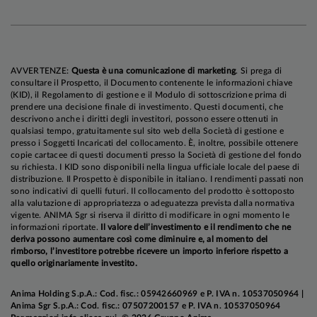
domanda interna, in un contesto di pressioni
deflazionistiche che prevediamo persistano per
tutto il 2026.
AVVERTENZE:
Questa è una comunicazione di marketing
. Si prega di
Per quanto riguarda la politica monetaria, il
consultare il Prospetto, il Documento contenente le informazioni chiave
(KID), il Regolamento di gestione e il Modulo di sottoscrizione prima di
nostro scenario centrale vede il tasso sui Fed
prendere una decisione finale di investimento. Questi documenti, che
Funds in area di neutralità (3,0-3,25%) entro la
descrivono anche i diritti degli investitori, possono essere ottenuti in
qualsiasi tempo, gratuitamente sul sito web della Società di gestione e
fine del terzo trimestre 2026, con i rischi orientati
presso i Soggetti Incaricati del collocamento. È, inoltre, possibile ottenere
verso un aggiustamento ancora più rapido. La
copie cartacee di questi documenti presso la Società di gestione del fondo
BCE dovrebbe tagliare i tassi a dicembre e
su richiesta. I KID sono disponibili nella lingua ufficiale locale del paese di
distribuzione. Il Prospetto è disponibile in italiano. I rendimenti passati non
portare il tasso di deposito sul limite inferiore del
sono indicativi di quelli futuri. Il collocamento del prodotto è sottoposto
range neutrale, a quota 1,75%, per poi restare
alla valutazione di appropriatezza o adeguatezza prevista dalla normativa
vigente. ANIMA Sgr si riserva il diritto di modificare in ogni momento le
ferma per tutto il 2026, con rischi orientati verso
informazioni riportate.
Il valore dell’investimento e il rendimento che ne
un’ulteriore intervento espansivo nell’orizzonte di
deriva possono aumentare così come diminuire e, al momento del
rimborso, l’investitore potrebbe ricevere un importo inferiore rispetto a
previsione. La PBoC, infine, dopo l'allentamento
quello originariamente investito.
del secondo trimestre, dovrebbe fare una pausa
nel terzo e successivamente riavviare il ciclo di
Anima Holding S.p.A.: Cod. fisc.: 05942660969 e P. IVA n. 10537050964 |
Anima Sgr S.p.A.: Cod. fisc.: 07507200157 e P. IVA n. 10537050964
tagli nei mesi finali dell’anno, con il riemergere