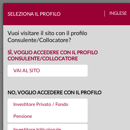
Togg
INGLESE
SELEZIONA IL PROFILO
navi
View Anima
Banche centrali
Economia
Europa
Politica
Quadro macro
Usa
Vuoi visitare il sito con il profilo
6 minuti
Consulente/Collocatore?
SÌ, VOGLIO ACCEDERE CON IL PROFILO
Fabio Fois
CONSULENTE/COLLOCATORE
Responsabile Investment Research & Advisory
VAI AL SITO
Torna agli articoli
25.09.2025
NO, VOGLIO ACCEDERE CON IL PROFILO
OVERVIEW - STRESS TEST
Investitore Privato / Fondo
Pensione
Investitore Istituzionale