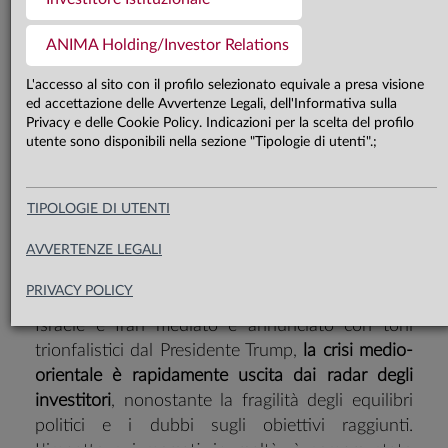
La strategia gestionale resta
caratterizzata da un approccio
ANIMA Holding/Investor Relations
prudente e dal focus sulla creazione
L'accesso al sito con il profilo selezionato equivale a presa visione
ed accettazione delle Avvertenze Legali, dell'Informativa sulla
di Alpha, in un contesto di grande
Privacy e delle Cookie Policy. Indicazioni per la scelta del profilo
incertezza sul quadro macro e
utente sono disponibili nella sezione "Tipologie di utenti".;
geopolitico di riferimento
TIPOLOGIE DI UTENTI
AVVERTENZE LEGALI
PRIVACY POLICY
Con il consolidamento del cessate il fuoco fra
Israele e Iran mediato e annunciato con toni
trionfalistici dal Presidente Trump,
la crisi medio-
orientale è rapidamente uscita dai radar degli
investitori
, nonostante la fragilità degli equilibri
politici e i dubbi sugli obiettivi raggiunti.