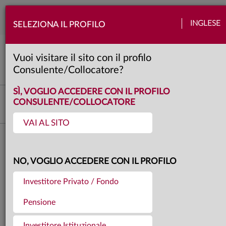
Togg
INGLESE
SELEZIONA IL PROFILO
navi
View Anima
Banche centrali
Quadro macro
Politica
Valute
Obbligazioni
Azioni
Vuoi visitare il sito con il profilo
3 minuti
Consulente/Collocatore?
SÌ, VOGLIO ACCEDERE CON IL PROFILO
Investment Advisory
CONSULENTE/COLLOCATORE
VAI AL SITO
Torna agli articoli
27.06.2025
NO, VOGLIO ACCEDERE CON IL PROFILO
LA VIEW DI ANIMA
Investitore Privato / Fondo
Pensione
Investitore Istituzionale