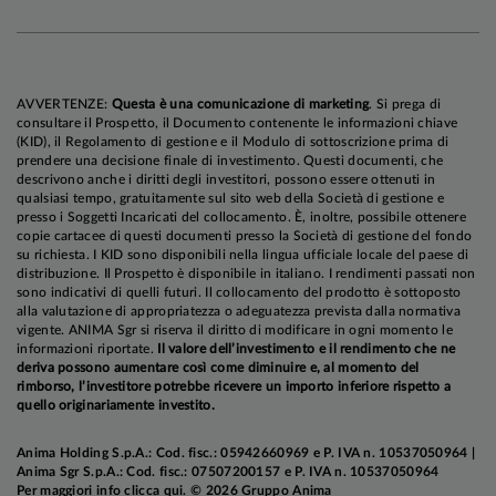
in misura marginale ai prezzi al consumo, e il
Governatore Powell ha recentemente
sottolineato di fronte al Congresso che è molto
difficile sapere in anticipo chi ne sopporterà in
AVVERTENZE:
Questa è una comunicazione di marketing
. Si prega di
ultima istanza il costo).
consultare il Prospetto, il Documento contenente le informazioni chiave
(KID), il Regolamento di gestione e il Modulo di sottoscrizione prima di
prendere una decisione finale di investimento. Questi documenti, che
descrivono anche i diritti degli investitori, possono essere ottenuti in
In questo contesto, il nostro approccio sull'asset
qualsiasi tempo, gratuitamente sul sito web della Società di gestione e
class azionaria si conferma prudente.
presso i Soggetti Incaricati del collocamento. È, inoltre, possibile ottenere
copie cartacee di questi documenti presso la Società di gestione del fondo
L'allentamento delle tensioni commerciali, i
su richiesta. I KID sono disponibili nella lingua ufficiale locale del paese di
segnali di resilienza offerti dal quadro
distribuzione. Il Prospetto è disponibile in italiano. I rendimenti passati non
sono indicativi di quelli futuri. Il collocamento del prodotto è sottoposto
macro/fondamentale e il forte supporto dei flussi
alla valutazione di appropriatezza o adeguatezza prevista dalla normativa
(in particolare da parte degli investitori retail
vigente. ANIMA Sgr si riserva il diritto di modificare in ogni momento le
informazioni riportate.
Il valore dell’investimento e il rendimento che ne
americani e degli attori momentum) hanno
deriva possono aumentare così come diminuire e, al momento del
riportato gli indici sui massimi storici: il
rimborso, l’investitore potrebbe ricevere un importo inferiore rispetto a
quello originariamente investito.
risk/reward non sembra favorevole,
considerando la persistente incertezza e volatilità
Anima Holding S.p.A.: Cod. fisc.: 05942660969 e P. IVA n. 10537050964 |
del quadro macro e geopolitico, le valutazioni
Anima Sgr S.p.A.: Cod. fisc.: 07507200157 e P. IVA n. 10537050964
Per maggiori info
clicca qui
. © 2026 Gruppo Anima