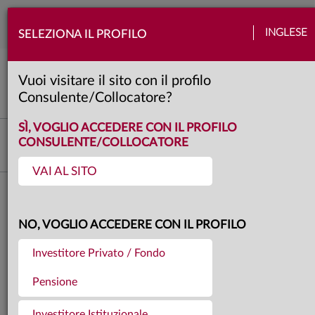
Togg
INGLESE
SELEZIONA IL PROFILO
navi
Mercati
Azioni
Banche centrali
Obbligazioni
Quadro macro
Valute
Vuoi visitare il sito con il profilo
4 minuti
Consulente/Collocatore?
SÌ, VOGLIO ACCEDERE CON IL PROFILO
Investment Advisory
CONSULENTE/COLLOCATORE
VAI AL SITO
Torna agli articoli
05.06.2026
NO, VOGLIO ACCEDERE CON IL PROFILO
I MERCATI DI MAGGIO
Investitore Privato / Fondo
2026
Pensione
Investitore Istituzionale