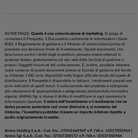
comparto obbligazionario, consentendo ai
rendimenti di chiudere il mese al di sotto di tali
picchi e archiviare performance positive, più
rotonde in Area Euro che negli Stati Uniti. Le
AVVERTENZE:
Questa è una comunicazione di marketing
. Si prega di
obbligazioni societarie hanno continuato a
consultare il Prospetto, il Documento contenente le informazioni chiave
beneficiare della solidità dei fondamentali, con
(KID), il Regolamento di gestione e il Modulo di sottoscrizione prima di
prendere una decisione finale di investimento. Questi documenti, che
spread di credito in lieve calo da livelli già molto
descrivono anche i diritti degli investitori, possono essere ottenuti in
compressi.
qualsiasi tempo, gratuitamente sul sito web della Società di gestione e
presso i Soggetti Incaricati del collocamento. È, inoltre, possibile ottenere
copie cartacee di questi documenti presso la Società di gestione del fondo
su richiesta. I KID sono disponibili nella lingua ufficiale locale del paese di
distribuzione. Il Prospetto è disponibile in italiano. I rendimenti passati non
sono indicativi di quelli futuri. Il collocamento del prodotto è sottoposto
alla valutazione di appropriatezza o adeguatezza prevista dalla normativa
vigente. ANIMA Sgr si riserva il diritto di modificare in ogni momento le
informazioni riportate.
Il valore dell’investimento e il rendimento che ne
deriva possono aumentare così come diminuire e, al momento del
rimborso, l’investitore potrebbe ricevere un importo inferiore rispetto a
quello originariamente investito.
Anima Holding S.p.A.: Cod. fisc.: 05942660969 e P. IVA n. 10537050964 |
Anima Sgr S.p.A.: Cod. fisc.: 07507200157 e P. IVA n. 10537050964