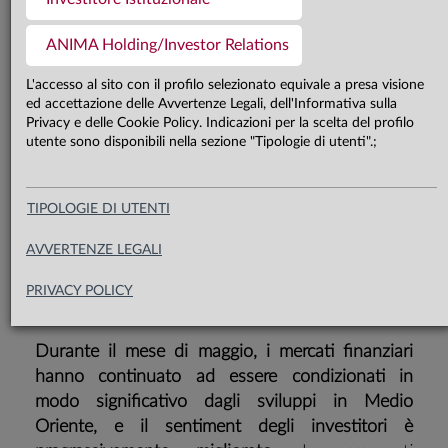
Il crescente ottimismo sulla
ANIMA Holding/Investor Relations
possibilità che Stati Uniti e Iran
L'accesso al sito con il profilo selezionato equivale a presa visione
raggiungano un accordo ha spinto al
ed accettazione delle Avvertenze Legali, dell'Informativa sulla
ribasso il prezzo del petrolio e
Privacy e delle Cookie Policy. Indicazioni per la scelta del profilo
utente sono disponibili nella sezione "Tipologie di utenti".;
ridimensionato i timori di uno shock
stagflazionistico; ne hanno
TIPOLOGIE DI UTENTI
beneficiato sia i comparti governativi
che le attività rischiose, con la
AVVERTENZE LEGALI
tecnologia nuovamente protagonista
PRIVACY POLICY
Durante il mese di maggio, i mercati finanziari
hanno continuato ad essere condizionati in
modo significativo dagli sviluppi in Medio
Oriente, e il sentiment degli investitori è