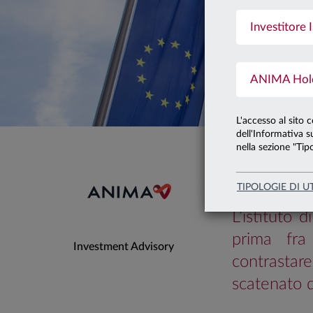
15.06.2026
Investitore I
BCE,
ANIMA Holdi
APPR
L'accesso al sito 
CON
dell'Informativa su
nella sezione "Tipo
Grafico del mese
TIPOLOGIE DI U
L’istituto 
prima fra
Investment Advisory
contrastar
scatenato d