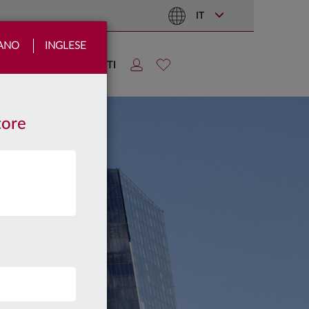
IT
IANO
INGLESE
TIZIE
AREA CLIENTI
tore