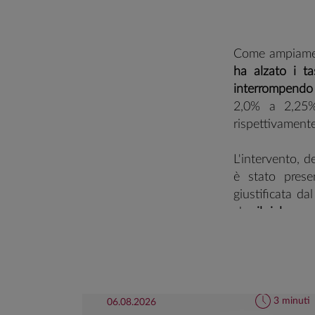
Come ampiame
ha alzato i ta
interrompendo
2,0% a 2,25% 
rispettivament
L'intervento, d
è stato prese
giustificata d
che
il rialzo 
banca centrale
che si è protra
in modo più pe
di reazione del
target è diven
3 minuti
06.08.2026