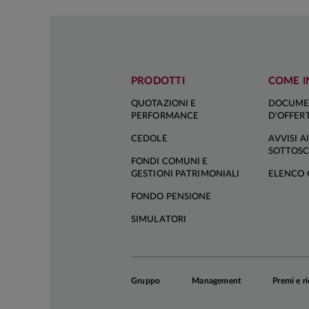
In un contest
l'orientamento 
riunione in fun
PRODOTTI
COME I
Le nostre asp
QUOTAZIONI E
DOCUME
costruttivi reg
PERFORMANCE
D'OFFER
avvierà un cic
CEDOLE
AVVISI AI
contesto di i
SOTTOSC
sull'inflazione
FONDI COMUNI E
GESTIONI PATRIMONIALI
ELENCO 
un intervento a
pronunciata, e,
FONDO PENSIONE
invertire la rot
SIMULATORI
Tasso di depos
nelle curve di
Gruppo
Management
Premi e r