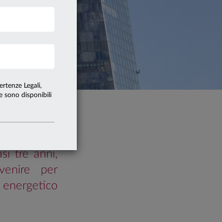
3 minuti
rna agli articoli
NI
ertenze Legali,
te sono disponibili
si tre anni,
venire per
 energetico