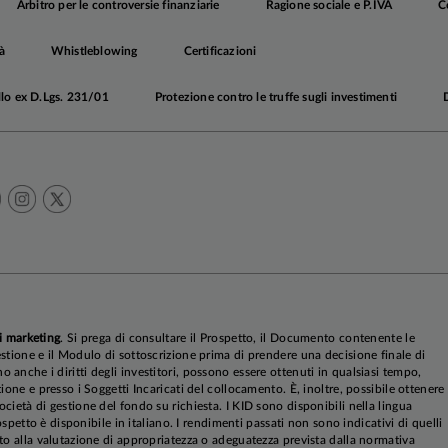
Arbitro per le controversie finanziarie
Ragione sociale e P.IVA
C
à
Whistleblowing
Certificazioni
llo ex D.Lgs. 231/01
Protezione contro le truffe sugli investimenti
i marketing
. Si prega di consultare il Prospetto, il Documento contenente le
stione e il Modulo di sottoscrizione prima di prendere una decisione finale di
anche i diritti degli investitori, possono essere ottenuti in qualsiasi tempo,
ione e presso i Soggetti Incaricati del collocamento. È, inoltre, possibile ottenere
cietà di gestione del fondo su richiesta. I KID sono disponibili nella lingua
rospetto è disponibile in italiano. I rendimenti passati non sono indicativi di quelli
to alla valutazione di appropriatezza o adeguatezza prevista dalla normativa