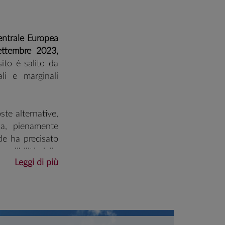
entrale Europea
settembre 2023,
sito è salito da
li e marginali
ste alternative,
ia, pienamente
de ha precisato
 credibilità della
Leggi di più
hock energetico
o a trasmettersi
con la funzione
l'inflazione dal
ato) ed è stata
28.