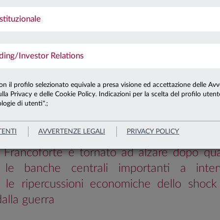
stituzionale
To
 UN RIALZO
ng/Investor Relations
OPRIATO SOTTO OG
con il profilo selezionato equivale a presa visione ed accettazione delle Avv
DIZIONE
lla Privacy e delle Cookie Policy. Indicazioni per la scelta del profilo uten
logie di utenti".;
Banche centrali
Europa
Quadro macro
TENTI
AVVERTENZE LEGALI
PRIVACY POLICY
di Francoforte è tornato ad alzare dopo qua
 le banche centrali importanti a inter
e le ripercussioni economiche dello shock
alla guerra