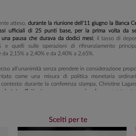
nte atteso,
durante la riunione dell'11 giugno la Banca C
ssi ufficiali di 25 punti base, per la prima volta da 
 una pausa che durava da dodici mesi
; il tasso di depo
e quelli sulle operazioni di rifinanziamento principa
e da 2,15% a 2,40% e da 2,40% a 2,65%.
eciso all'unanimità senza prendere in considerazione propo
ntato come una misura di politica monetaria ordinar
al contesto: durante la conferenza stampa, Christine Lagar
non è stato effettuato a scopo precauzionale
, per tutelare la
 o proteggersi da sviluppi avversi,
ma in risposta a uno s
tto più a lungo di quanto inizialmente atteso, e ha iniziat
rvasivo all'economia
. La decisione è pienamente coerente 
Scelti per te
ineata dopo lo scoppio del conflitto (il disallineamento del
tato troppo ampio e persistente per poter essere ignor