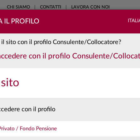
CHI SIAMO
CONTATTI
LAVORA CON NOI
 IL PROFILO
ITAL
COME INVESTIRE
SOSTENIBILITÀ
EDUCATIONAL
NO
 il sito con il profilo Consulente/Collocatore?
 accedere con il profilo Consulente/Colloca
 sito
cedere con il profilo
 Privato / Fondo Pensione