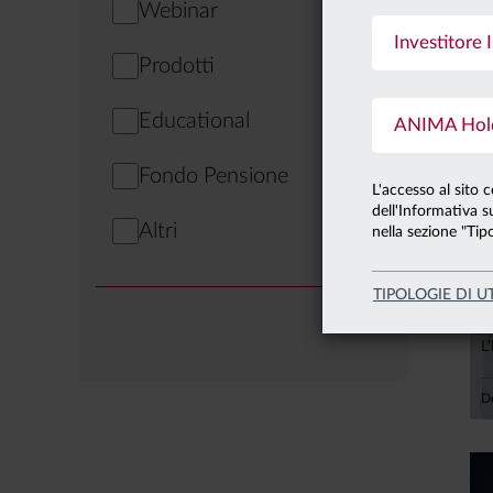
Webinar
Investitore I
0
Prodotti
Educational
ANIMA Holdi
Fondo Pensione
L'accesso al sito 
dell'Informativa su
Altri
nella sezione "Tipo
TIPOLOGIE DI U
2
L