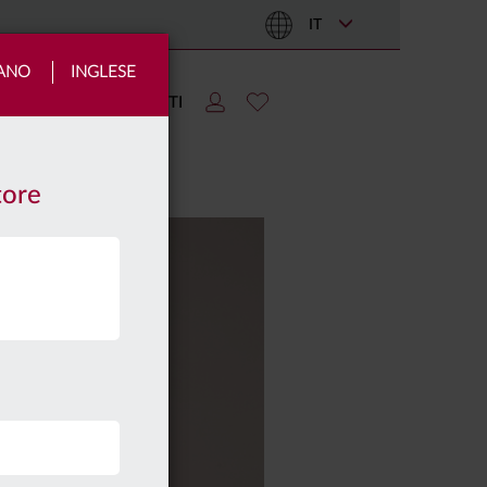
IT
IANO
INGLESE
TIZIE
AREA CLIENTI
tore