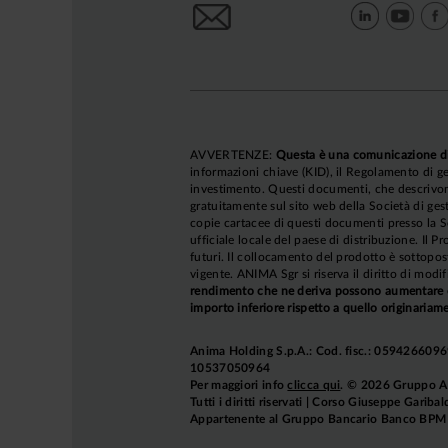
AVVERTENZE:
Questa è una comunicazione d
informazioni chiave (KID), il Regolamento di ge
investimento. Questi documenti, che descrivono 
gratuitamente sul sito web della Società di gest
copie cartacee di questi documenti presso la So
ufficiale locale del paese di distribuzione. Il P
futuri. Il collocamento del prodotto è sottopos
vigente. ANIMA Sgr si riserva il diritto di mod
rendimento che ne deriva possono aumentare co
importo inferiore rispetto a quello originariame
Anima Holding S.p.A.: Cod. fisc.: 05942660969
10537050964
Per maggiori info
clicca qui
. © 2026 Gruppo 
Tutti i diritti riservati | Corso Giuseppe Garib
Appartenente al Gruppo Bancario Banco BPM e 