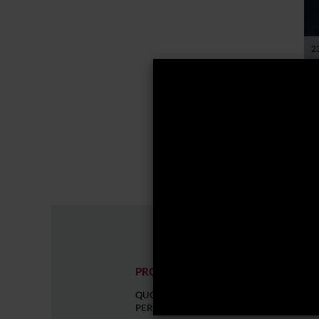
2
G
E
P
PRODOTTI
COME I
QUOTAZIONI E
DOCUME
PERFORMANCE
D'OFFER