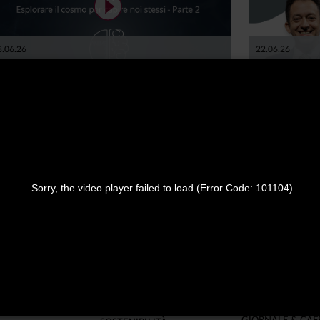
3.06.26
22.06.26
UARDARE LE STELLE, SALVARE LA TERRA:
PERCHÉ PER 
SPLORARE IL COSMO PER CAPIRE NOI STESSI -
PENSIONE È 
ARTE 2
Nella seconda parte di questo episodio del nostro podcast Anime Innovative, ci concentriamo sulla cosiddetta Space Economy, e su tutte le opportunità (e difficoltà) che possono nascere. Insieme all'astrofisico Luca Perri viaggiamo tra scienza, economia, meraviglia e concretezza.
CARICA ALTRI
Sorry, the video player failed to load.
(Error Code: 101104)
NVESTIRE
SOSTENIBILITÀ
EDUCATIONAL
NTAZIONE
INFORMATIVA
GUIDA AL RISPA
TA
SOCIETARIA DI