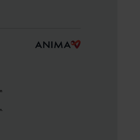
un
n.