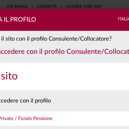
CHI SIAMO
CONTATTI
LAVORA CON NOI
 IL PROFILO
ITAL
COME INVESTIRE
SOSTENIBILITÀ
EDUCATIONAL
NO
 il sito con il profilo Consulente/Collocatore?
 accedere con il profilo Consulente/Colloca
 sito
cedere con il profilo
 Privato / Fondo Pensione