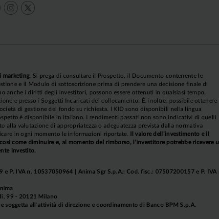
i marketing
. Si prega di consultare il Prospetto, il Documento contenente le
stione e il Modulo di sottoscrizione prima di prendere una decisione finale di
anche i diritti degli investitori, possono essere ottenuti in qualsiasi tempo,
ione e presso i Soggetti Incaricati del collocamento. È, inoltre, possibile ottenere
cietà di gestione del fondo su richiesta. I KID sono disponibili nella lingua
rospetto è disponibile in italiano. I rendimenti passati non sono indicativi di quelli
to alla valutazione di appropriatezza o adeguatezza prevista dalla normativa
ificare in ogni momento le informazioni riportate.
Il valore dell’investimento e il
sì come diminuire e, al momento del rimborso, l’investitore potrebbe ricevere 
nte investito.
 e P. IVA n. 10537050964 | Anima Sgr S.p.A.: Cod. fisc.: 07507200157 e P. IVA 
Anima
aldi, 99 - 20121 Milano
soggetta all'attività di direzione e coordinamento di Banco BPM S.p.A.