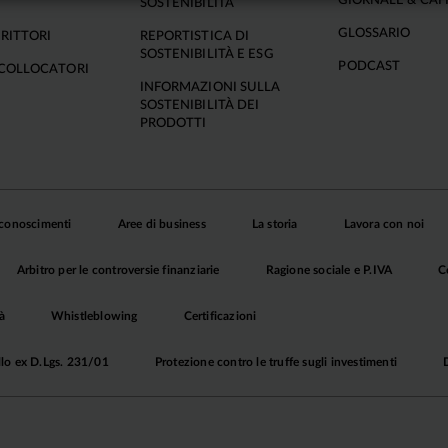
GIORNALE & CAF
SOSTENIBILITÀ
GLOSSARIO
RITTORI
REPORTISTICA DI
SOSTENIBILITÀ E ESG
PODCAST
COLLOCATORI
INFORMAZIONI SULLA
SOSTENIBILITÀ DEI
PRODOTTI
iconoscimenti
Aree di business
La storia
Lavora con noi
Arbitro per le controversie finanziarie
Ragione sociale e P.IVA
C
à
Whistleblowing
Certificazioni
llo ex D.Lgs. 231/01
Protezione contro le truffe sugli investimenti