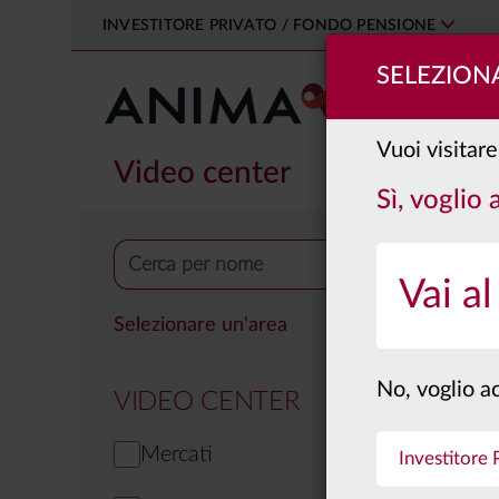
INVESTITORE PRIVATO / FONDO PENSIONE
SELEZIONA
PRODOTTI
Vuoi visitare
Video center
Sì, voglio
Vai al
Selezionare un'area
No, voglio ac
VIDEO CENTER
Mercati
Investitore