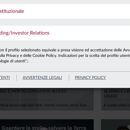
stituzionale
9.07.24
"ITALIA PIÙ STABILE DELLE ALTRE ECONO
ng/Investor Relations
con il profilo selezionato equivale a presa visione ed accettazione delle Avv
lla Privacy e delle Cookie Policy. Indicazioni per la scelta del profilo uten
logie di utenti".;
TENTI
AVVERTENZE LEGALI
PRIVACY POLICY
8.07.26
25.06.26
'ESG È MORTO, LUNGA VITA ALL'ESG
EL NIÑO E L
CALDO
Deflussi record negli Stati Uniti, crescita a doppia cifra in Europa. Con Alfonso Del Giudice, Professore Ordinario di Finanza Aziendale presso l'Università Cattolica, analizziamo perché il vero tema, oggi, non è più l'etichetta "verde", ma la capacità di misurare correttamente il rischio climatico all'interno di portafogli e bilanci aziendali, tra costi di transizione, rischi fisici e impatti su rendimenti attesi e sostenibilità del debito.