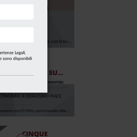
MIE UE"
Lo stato di salute dell'economia italiana nel contesto europeo e le scelte allocative per il secondo semestre, con le buone prospettive per i titoli governativi e l'attesa redistribuzione di performance fra i settori in ambito azionario. Di questo e molto altro ha parlato Filippo Di Naro, Direttore Investimenti di ANIMA Sgr, nella sua intervista a "Linea Mercati" su Class CNBC andata in diretta il 9 luglio 2024.
ertenze Legali,
te sono disponibili
’ECONOMIA: A QUALCUNO PIACE
In questo video scopriamo cos'è El Niño, perché questa volta potrebbe colpire anche il nostro continente e — soprattutto — quanto ci costa davvero il cambiamento climatico. Negli ultimi 50 anni gli eventi climatici estremi sono quintuplicati. L'Europa ha già perso oltre 500 miliardi di euro in un decennio, e la BCE stima che entro il 2050 i danni potrebbero erodere il 6% del PIL europeo. Per l'Italia, si parla di 150-200 miliardi di euro bruciati. El Niño durerà qualche mese. Il clima che stiamo costruendo, invece, durerà generazioni. Ci spiega tutto Mario Noera, Senior Climate Advisor di Anima.