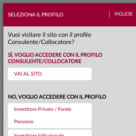
Togg
INGLESE
SELEZIONA IL PROFILO
navi
View Anima
Banche centrali
Emergenti
Europa
Politica
Quadro macro
Usa
Vuoi visitare il sito con il profilo
4 minuti
Consulente/Collocatore?
SÌ, VOGLIO ACCEDERE CON IL PROFILO
Fabio Fois
CONSULENTE/COLLOCATORE
Responsabile Investment Research & Advisory
VAI AL SITO
Torna agli articoli
24.04.2026
NO, VOGLIO ACCEDERE CON IL PROFILO
OVERVIEW - IL RUMORE
Investitore Privato / Fondo
DELLE VOCI
Pensione
Investitore Istituzionale