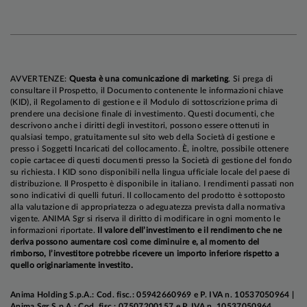
riunione di aprile: alla solidità dei dati macro e
alla risalita dell'inflazione headline si
contrappone infatti il consolidamento del
processo di disinflazione nella componente core,
mentre l'instabilità geopolitica in Medio Oriente
AVVERTENZE:
Questa è una comunicazione di marketing
. Si prega di
presenta rischi su entrambi i lati del mandato.
consultare il Prospetto, il Documento contenente le informazioni chiave
(KID), il Regolamento di gestione e il Modulo di sottoscrizione prima di
Successivamente, restiamo convinti che la Fed
prendere una decisione finale di investimento. Questi documenti, che
taglierà i tassi tre volte entro fine anno, con rischi
descrivono anche i diritti degli investitori, possono essere ottenuti in
qualsiasi tempo, gratuitamente sul sito web della Società di gestione e
orientati verso un allentamento più limitato,
presso i Soggetti Incaricati del collocamento. È, inoltre, possibile ottenere
poiché a nostro avviso i progressi sul fronte della
copie cartacee di questi documenti presso la Società di gestione del fondo
su richiesta. I KID sono disponibili nella lingua ufficiale locale del paese di
disinflazione saranno più importanti di quanto
distribuzione. Il Prospetto è disponibile in italiano. I rendimenti passati non
atteso dalla maggioranza degli esponenti del
sono indicativi di quelli futuri. Il collocamento del prodotto è sottoposto
alla valutazione di appropriatezza o adeguatezza prevista dalla normativa
Consiglio. Con riferimento alla BCE, riteniamo
vigente. ANIMA Sgr si riserva il diritto di modificare in ogni momento le
che l'Istituto di Francoforte lascerà i tassi
informazioni riportate.
Il valore dell’investimento e il rendimento che ne
deriva possono aumentare così come diminuire e, al momento del
invariati nella riunione di aprile e confermiamo
rimborso, l’investitore potrebbe ricevere un importo inferiore rispetto a
l'aspettativa di un taglio a cavallo tra il quarto
quello originariamente investito.
trimestre 2026 e il primo trimestre 2027:
riteniamo infatti che i rischi al ribasso per la
Anima Holding S.p.A.: Cod. fisc.: 05942660969 e P. IVA n. 10537050964 |
Anima Sgr S.p.A.: Cod. fisc.: 07507200157 e P. IVA n. 10537050964