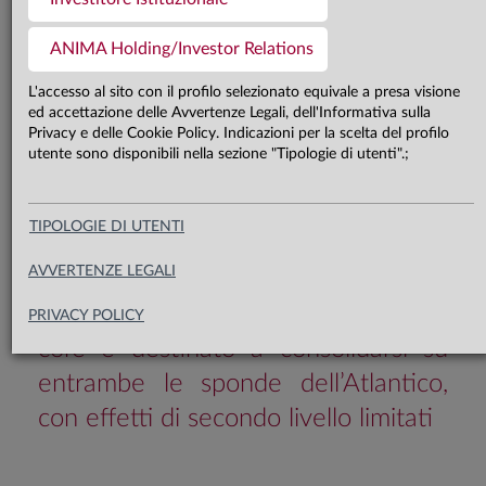
La crescita negli Stati Uniti si
ANIMA Holding/Investor Relations
conferma solida, supportata da una
L'accesso al sito con il profilo selezionato equivale a presa visione
domanda interna robusta, mentre
ed accettazione delle Avvertenze Legali, dell'Informativa sulla
Privacy e delle Cookie Policy. Indicazioni per la scelta del profilo
con il prolungarsi del conflitto
utente sono disponibili nella sezione "Tipologie di utenti".;
crescono i rischi al ribasso per
l’attività economica in Area Euro.
TIPOLOGIE DI UTENTI
Nonostante il rialzo dei prezzi delle
AVVERTENZE LEGALI
materie prime energetiche, il
processo di disinflazione a livello
PRIVACY POLICY
core è destinato a consolidarsi su
entrambe le sponde dell’Atlantico,
con effetti di secondo livello limitati