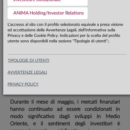
Il crescente ottimismo sulla
ANIMA Holding/Investor Relations
possibilità che Stati Uniti e Iran
L'accesso al sito con il profilo selezionato equivale a presa visione
raggiungano un accordo ha spinto al
ed accettazione delle Avvertenze Legali, dell'Informativa sulla
ribasso il prezzo del petrolio e
Privacy e delle Cookie Policy. Indicazioni per la scelta del profilo
utente sono disponibili nella sezione "Tipologie di utenti".;
ridimensionato i timori di uno shock
stagflazionistico; ne hanno
TIPOLOGIE DI UTENTI
beneficiato sia i comparti governativi
che le attività rischiose, con la
AVVERTENZE LEGALI
tecnologia nuovamente protagonista
PRIVACY POLICY
Durante il mese di maggio, i mercati finanziari
hanno continuato ad essere condizionati in
modo significativo dagli sviluppi in Medio
Oriente, e il sentiment degli investitori è