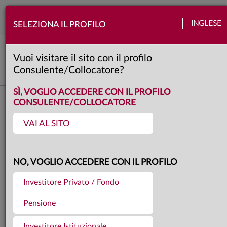
Togg
INGLESE
SELEZIONA IL PROFILO
navi
Mercati
Azioni
Banche centrali
Obbligazioni
Quadro macro
Valute
Vuoi visitare il sito con il profilo
4 minuti
Consulente/Collocatore?
SÌ, VOGLIO ACCEDERE CON IL PROFILO
Investment Advisory
CONSULENTE/COLLOCATORE
VAI AL SITO
Torna agli articoli
05.06.2026
NO, VOGLIO ACCEDERE CON IL PROFILO
I MERCATI DI MAGGIO
Investitore Privato / Fondo
2026
Pensione
Investitore Istituzionale