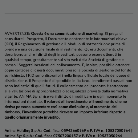
comparto obbligazionario, consentendo ai
rendimenti di chiudere il mese al di sotto di tali
picchi e archiviare performance positive, più
rotonde in Area Euro che negli Stati Uniti. Le
AVVERTENZE:
Questa è una comunicazione di marketing
. Si prega di
obbligazioni societarie hanno continuato a
consultare il Prospetto, il Documento contenente le informazioni chiave
beneficiare della solidità dei fondamentali, con
(KID), il Regolamento di gestione e il Modulo di sottoscrizione prima di
prendere una decisione finale di investimento. Questi documenti, che
spread di credito in lieve calo da livelli già molto
descrivono anche i diritti degli investitori, possono essere ottenuti in
compressi.
qualsiasi tempo, gratuitamente sul sito web della Società di gestione e
presso i Soggetti Incaricati del collocamento. È, inoltre, possibile ottenere
copie cartacee di questi documenti presso la Società di gestione del fondo
su richiesta. I KID sono disponibili nella lingua ufficiale locale del paese di
distribuzione. Il Prospetto è disponibile in italiano. I rendimenti passati non
sono indicativi di quelli futuri. Il collocamento del prodotto è sottoposto
alla valutazione di appropriatezza o adeguatezza prevista dalla normativa
vigente. ANIMA Sgr si riserva il diritto di modificare in ogni momento le
informazioni riportate.
Il valore dell’investimento e il rendimento che ne
deriva possono aumentare così come diminuire e, al momento del
rimborso, l’investitore potrebbe ricevere un importo inferiore rispetto a
quello originariamente investito.
Anima Holding S.p.A.: Cod. fisc.: 05942660969 e P. IVA n. 10537050964 |
Anima Sgr S.p.A.: Cod. fisc.: 07507200157 e P. IVA n. 10537050964