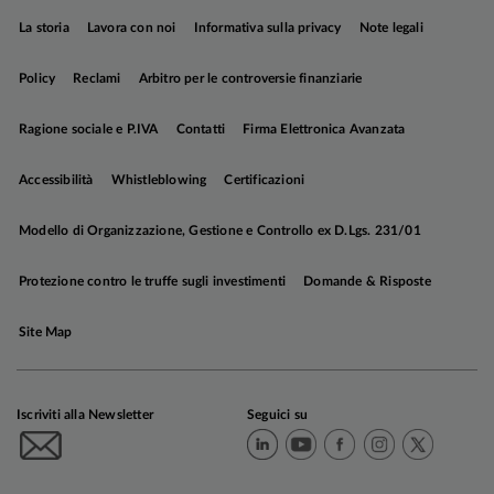
mercato monetario è arrivata a scontare oltre tre
La storia
Lavora con noi
Informativa sulla privacy
Note legali
rialzi entro fine anno, dai 14bp di tagli del 27
febbraio. I
governativi europei hanno subito
Policy
Reclami
Arbitro per le controversie finanziarie
pressioni di poco inferiori rispetto a quelli
statunitensi
, in particolare sulle scadenze brevi,
Ragione sociale e P.IVA
Contatti
Firma Elettronica Avanzata
mentre i titoli di Stato italiani hanno continuato a
beneficiare di una domanda sostenuta: il
Accessibilità
Whistleblowing
Certificazioni
rendimento del BTP decennale è sceso e ha
innescato una compressione dello spread contro
Modello di Organizzazione, Gestione e Controllo ex D.Lgs. 231/01
Bund, che si è attestato in chiusura del periodo a
82bp. Performance
positive per le obbligazioni
Protezione contro le truffe sugli investimenti
Domande & Risposte
societarie:
il combinato disposto di un carry
elevato e di una decisa compressione degli
Site Map
spread di credito, più marcata sul comparto
speculativo, ha più che compensato l'aumento
dei rendimenti governativi.
Iscriviti alla Newsletter
Seguici su