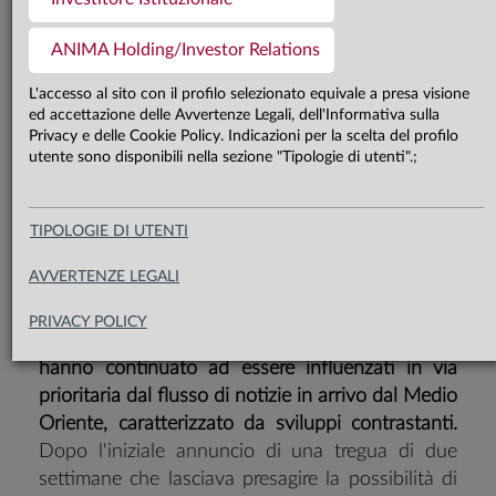
Nonostante l’assenza di una
soluzione definitiva del conflitto in
ANIMA Holding/Investor Relations
Medio Oriente e la prosecuzione
L'accesso al sito con il profilo selezionato equivale a presa visione
ed accettazione delle Avvertenze Legali, dell'Informativa sulla
della corsa del prezzo del petrolio, le
Privacy e delle Cookie Policy. Indicazioni per la scelta del profilo
attività rischiose si sono apprezzate
utente sono disponibili nella sezione "Tipologie di utenti".;
in modo sensibile, con il traino del
comparto tecnologico
TIPOLOGIE DI UTENTI
AVVERTENZE LEGALI
PRIVACY POLICY
Nel corso del mese di aprile i mercati finanziari
hanno continuato ad essere influenzati in via
prioritaria dal flusso di notizie in arrivo dal Medio
Oriente, caratterizzato da sviluppi contrastanti.
Dopo l'iniziale annuncio di una tregua di due
settimane che lasciava presagire la possibilità di