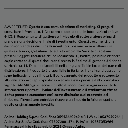
AVVERTENZE:
Questa è una comunicazione di marketing
. Si prega di
consultare il Prospetto, il Documento contenente le informazioni chiave
(KID), il Regolamento di gestione e il Modulo di sottoscrizione prima di
prendere una decisione finale di investimento. Questi documenti, che
descrivono anche i diritti degli investitori, possono essere ottenuti in
qualsiasi tempo, gratuitamente sul sito web della Società di gestione e
presso i Soggetti Incaricati del collocamento. È, inoltre, possibile ottenere
copie cartacee di questi documenti presso la Società di gestione del fondo
In netto rialzo i listini azionari globali,
nonostante
su richiesta. I KID sono disponibili nella lingua ufficiale locale del paese di
i timori di possibili ripercussioni di matrice
distribuzione. Il Prospetto è disponibile in italiano. I rendimenti passati non
sono indicativi di quelli futuri. Il collocamento del prodotto è sottoposto
stagflazionistica del conflitto in Iran e la drastica
alla valutazione di appropriatezza o adeguatezza prevista dalla normativa
revisione delle attese sulla politica monetaria. Gli
vigente. ANIMA Sgr si riserva il diritto di modificare in ogni momento le
informazioni riportate.
Il valore dell’investimento e il rendimento che ne
indici dei Paesi Emergenti hanno offerto ritorni
deriva possono aumentare così come diminuire e, al momento del
superiori a quelli dei paesi sviluppati, e fra questi
rimborso, l’investitore potrebbe ricevere un importo inferiore rispetto a
quello originariamente investito.
ultimi si sono distinti nuovamente in positivo i
listini statunitensi, grazie al supporto di una
Anima Holding S.p.A.: Cod. fisc.: 05942660969 e P. IVA n. 10537050964 |
stagione delle trimestrali a dir poco brillante:
Anima Sgr S.p.A.: Cod. fisc.: 07507200157 e P. IVA n. 10537050964
Per maggiori info
clicca qui
. © 2026 Gruppo Anima