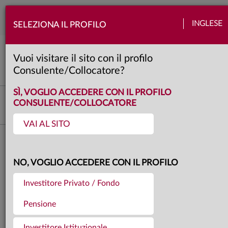
Togg
INGLESE
SELEZIONA IL PROFILO
navi
Mercati
Azioni
Banche centrali
Obbligazioni
Quadro macro
Valute
Vuoi visitare il sito con il profilo
4 minuti
Consulente/Collocatore?
SÌ, VOGLIO ACCEDERE CON IL PROFILO
Investment Advisory
CONSULENTE/COLLOCATORE
VAI AL SITO
Torna agli articoli
08.05.2026
NO, VOGLIO ACCEDERE CON IL PROFILO
I MERCATI DI APRILE 2026
Investitore Privato / Fondo
Pensione
Investitore Istituzionale