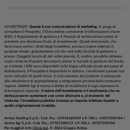
stampa regolari e aggiornamenti puntuali; pur
essendo indiscutibile il valore del dibattito
interno e della pluralità di opinioni all'interno del
Comitato, un eccesso di informazioni potrebbe
AVVERTENZE:
Questa è una comunicazione di marketing
. Si prega di
anche rappresentare una minaccia per l'efficacia
consultare il Prospetto, il Documento contenente le informazioni chiave
(KID), il Regolamento di gestione e il Modulo di sottoscrizione prima di
della politica monetaria.
prendere una decisione finale di investimento. Questi documenti, che
descrivono anche i diritti degli investitori, possono essere ottenuti in
qualsiasi tempo, gratuitamente sul sito web della Società di gestione e
presso i Soggetti Incaricati del collocamento. È, inoltre, possibile ottenere
L'ultimo punto oggetto di discussione è il bilancio
copie cartacee di questi documenti presso la Società di gestione del fondo
della Federal Reserve.
Fin dal suo primo mandato
su richiesta. I KID sono disponibili nella lingua ufficiale locale del paese di
distribuzione. Il Prospetto è disponibile in italiano. I rendimenti passati non
all'interno del Consiglio, Warsh ha sostenuto che
sono indicativi di quelli futuri. Il collocamento del prodotto è sottoposto
lo strumento principale della politica monetaria
alla valutazione di appropriatezza o adeguatezza prevista dalla normativa
vigente. ANIMA Sgr si riserva il diritto di modificare in ogni momento le
dovrebbe essere il livello dei tassi d'interesse,
informazioni riportate.
Il valore dell’investimento e il rendimento che ne
dato che programmi straordinari come il
deriva possono aumentare così come diminuire e, al momento del
rimborso, l’investitore potrebbe ricevere un importo inferiore rispetto a
Quantitative Easing
tendono a concentrare i
quello originariamente investito.
benefici fra i detentori di attività finanziarie; da
qui l'opportunità di indirizzarsi verso un modello
Anima Holding S.p.A.: Cod. fisc.: 05942660969 e P. IVA n. 10537050964 |
di bilancio più “snello" per la banca centrale,
Anima Sgr S.p.A.: Cod. fisc.: 07507200157 e P. IVA n. 10537050964
Per maggiori info
clicca qui
. © 2026 Gruppo Anima