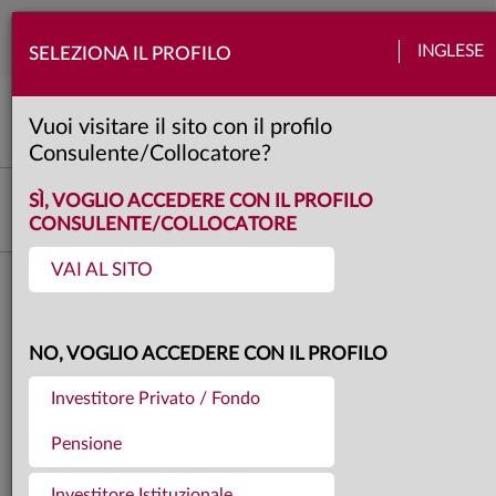
Togg
INGLESE
SELEZIONA IL PROFILO
navi
Mercati
Banche centrali
Quadro macro
Usa
3 minuti
Vuoi visitare il sito con il profilo
Consulente/Collocatore?
Investment Research
SÌ, VOGLIO ACCEDERE CON IL PROFILO
CONSULENTE/COLLOCATORE
VAI AL SITO
Torna agli articoli
14.05.2026
WARSH TRA GUIDA E
NO, VOGLIO ACCEDERE CON IL PROFILO
Investitore Privato / Fondo
RIFORMA DELLA FED
Pensione
Investitore Istituzionale