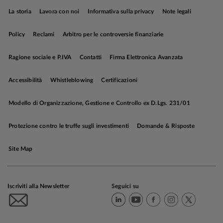
Un altro aspetto cruciale è quello della
forward
La storia
Lavora con noi
Informativa sulla privacy
Note legali
guidance
.
Warsh è apparso piuttosto critico nei
confronti del cosiddetto “
dot-plot
", il grafico a
Policy
Reclami
Arbitro per le controversie finanziarie
punti con il quale la banca centrale esplicita le
aspettative dei membri del FOMC sul livello dei
Ragione sociale e P.IVA
Contatti
Firma Elettronica Avanzata
tassi ufficiali nei tre anni successivi: questo
strumento, a suo avviso, limiterebbe la flessibilità
Accessibilità
Whistleblowing
Certificazioni
operativa dell'Istituto, la cui azione deve essere
guidata più da una visione di medio termine che
Modello di Organizzazione, Gestione e Controllo ex D.Lgs. 231/01
da considerazioni eccessivamente focalizzate
Protezione contro le truffe sugli investimenti
Domande & Risposte
sulle dinamiche di breve periodo.
Site Map
Anche sul fronte della comunicazione
istituzionale, il nuovo Governatore sembra
Iscriviti alla Newsletter
Seguici su
orientato verso un approccio meno invasivo.
Nel
corso degli ultimi anni la Fed ha adottato una
strategia di grande trasparenza, con conferenze