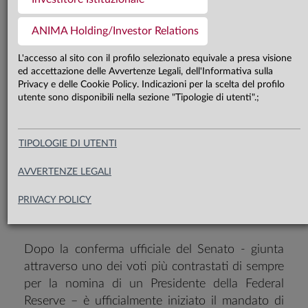
Il nuovo leader ha individuato diversi
ambiti in cui sarebbero opportuni dei
ANIMA Holding/Investor Relations
cambiamenti, ma si tratterà di un
L'accesso al sito con il profilo selezionato equivale a presa visione
processo lento e graduale, e
ed accettazione delle Avvertenze Legali, dell'Informativa sulla
Privacy e delle Cookie Policy. Indicazioni per la scelta del profilo
qualunque modifica al quadro
utente sono disponibili nella sezione "Tipologie di utenti".;
esistente richiederà una solida base
analitica e un ampio sostegno
TIPOLOGIE DI UTENTI
istituzionale
AVVERTENZE LEGALI
PRIVACY POLICY
Dopo la conferma ufficiale del Senato - giunta
attraverso uno dei voti più contrastati di sempre
per la nomina di un Presidente della Federal
Reserve – è ufficialmente iniziato il mandato di