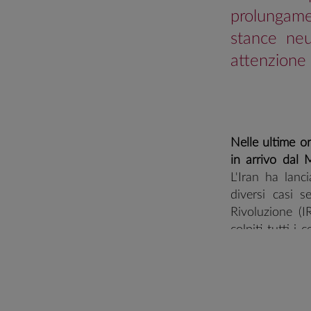
prolungame
stance neu
attenzione g
Nelle ultime or
in arrivo dal 
L'Iran ha lanc
diversi casi s
Rivoluzione (
colpiti tutti i
preannunciato 
hanno nemmeno
Parallelament
commerciali att