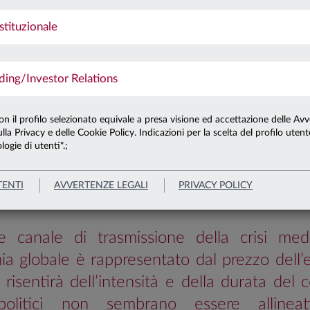
stituzionale
To
RA IN IRAN, LE
ng/Investor Relations
ICAZIONI PER I MER
con il profilo selezionato equivale a presa visione ed accettazione delle Avv
 VIEW DI ANIMA
lla Privacy e delle Cookie Policy. Indicazioni per la scelta del profilo uten
logie di utenti".;
Azioni
Obbligazioni
Politica
TENTI
AVVERTENZE LEGALI
PRIVACY POLICY
ale canale di trasmissione della crisi medi
ia globale è rappresentato dal prezzo dell’
 risentirà dell’intensità e della durata del co
 politici non sembrano essere alline