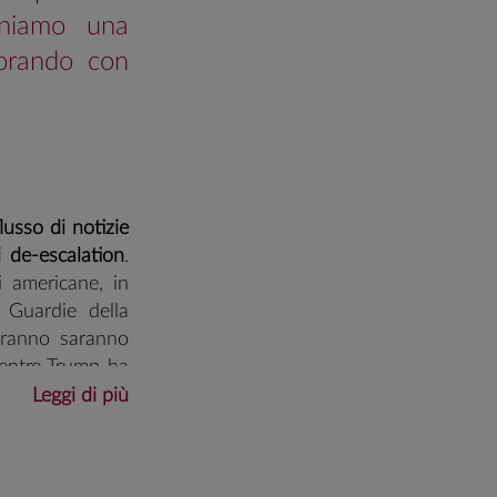
teniamo una
torando con
lusso di notizie
 de-escalation
.
i americane, in
e Guardie della
eranno saranno
 mentre Trump ha
Stati Uniti non
Leggi di più
iverà presto".
o chi i flussi
i flussi globali