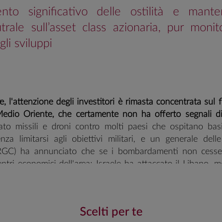
nto significativo delle ostilità e man
trale sull’asset class azionaria, pur moni
li sviluppi
e, l'attenzione degli investitori è rimasta concentrata sul f
Medio Oriente, che certamente non ha offerto segnali di
iato missili e droni contro molti paesi che ospitano bas
enza limitarsi agli obiettivi militari, e un generale dell
IRGC) ha annunciato che se i bombardamenti non cess
 centri economici dell'area; Israele ha attaccato il Libano,
un inasprimento dei raid, dichiarando alla CNN che: “gli 
 iniziato a colpire duramente: la grossa ondata arr
e, l'Agenzia Internazionale per l'Energia ha segnalat
Scelti per te
raverso lo Stretto di Hormuz (da cui transita circa il 20% de