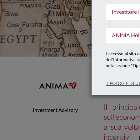
04.03.2026
Investitore I
GUER
ANIMA Holdi
IMPL
L'accesso al sito 
E LA
dell'Informativa su
nella sezione "Tipo
Grafico del mese
TIPOLOGIE DI U
Usa
Il princip
Investment Advisory
sull’econom
a sua volta
incentivi