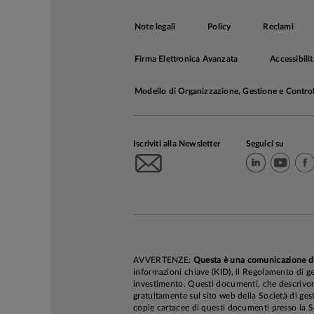
ostilità non si
Note legali
Policy
Reclami
non convi
petrolio 
Firma Elettronica Avanzata
Accessibilit
costo del
novembre. 
Modello di Organizzazione, Gestione e Contro
un sonda
segnalato 
lo appogg
Iscriviti alla Newsletter
Seguici su
contribuir
non convi
popolare,
Resisten
combattime
Al contra
negoziaz
AVVERTENZE:
Questa è una comunicazione d
informazioni chiave (KID), il Regolamento di ge
mantenere
investimento. Questi documenti, che descrivono 
popolari;
gratuitamente sul sito web della Società di gest
copie cartacee di questi documenti presso la So
non convie