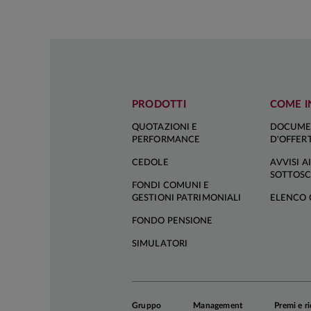
i mercati
per i pae
anno stav
diversi p
mentre l'
venerdì;
PRODOTTI
COME I
il dollaro
rifugio, 
QUOTAZIONI E
DOCUME
PERFORMANCE
D'OFFER
shock regi
CEDOLE
AVVISI AI
SOTTOSC
A prescindere d
FONDI COMUNI E
GESTIONI PATRIMONIALI
ELENCO 
shock geopoliti
Nel caso della
FONDO PENSIONE
prezzo dell'ene
SIMULATORI
dipenderà da in
A questo propos
Gruppo
Management
Premi e r
tracciare degli