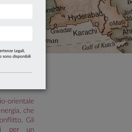
5 minuti
rna agli articoli
CATI
ertenze Legali,
te sono disponibili
Quadro macro
o-orientale
energia, che
nflitto. Gli
ati per un