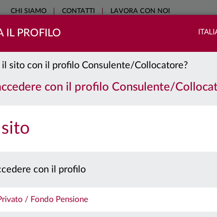
CHI SIAMO
CONTATTI
LAVORA CON NOI
 IL PROFILO
ITAL
COME INVESTIRE
SOSTENIBILITÀ
EDUCATIONAL
NO
 il sito con il profilo Consulente/Collocatore?
 accedere con il profilo Consulente/Colloca
 sito
cedere con il profilo
 Privato / Fondo Pensione