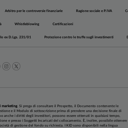
a probabile, perché non è interesse di nessuno degli attori co
Arbitro per le controversie finanziarie
Ragione sociale e P.IVA
C
ene all'Amministrazione americana, dato che un aumento
indebolirebbe gli sforzi per ridimensionare il problema d
à
Whistleblowing
Certificazioni
la vita e guadagnare consensi in vista delle elezioni di m
Inoltre, il supporto dei cittadini americani all'intervento mi
llo ex D.Lgs. 231/01
Protezione contro le truffe sugli investimenti
ggio lampo realizzato nel fine-settimana dal Washi
che è più alto il numero di chi disapprova il conflitto (52%
ia (39%), anche se la metà dei soggetti intervistati pens
à alla sicurezza del paese nel lungo periodo;
ene all'Iran, che è in difficoltà sul piano economico 
 ha scarse probabilità di ricevere un aiuto decisivo d
za (Hamas, Hezbollah, e gli Houthi sono indeboli
nti) e si è alienato il supporto di molti paesi del Golfo con
rio, per la nuova leadership del paese, espressione del vec
ione sottotraccia con gli Stati Uniti potrebbe esse
i marketing
. Si prega di consultare il Prospetto, il Documento contenente le
stione e il Modulo di sottoscrizione prima di prendere una decisione finale di
 il potere, evitando il rischio di essere schiacciati d
anche i diritti degli investitori, possono essere ottenuti in qualsiasi tempo,
ione e presso i Soggetti Incaricati del collocamento. È, inoltre, possibile ottenere
cietà di gestione del fondo su richiesta. I KID sono disponibili nella lingua
ne, infine, agli alleati storici dell'Iran: la Russia è impe