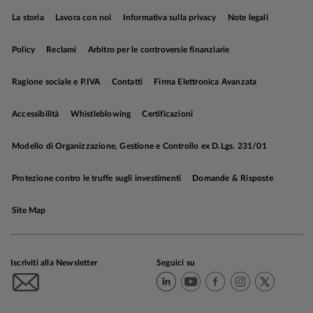
mercato monetario è arrivata a scontare oltre tre
La storia
Lavora con noi
Informativa sulla privacy
Note legali
rialzi entro fine anno, dai 14bp di tagli del 27
febbraio. I
governativi europei hanno subito
Policy
Reclami
Arbitro per le controversie finanziarie
pressioni di poco inferiori rispetto a quelli
statunitensi
, in particolare sulle scadenze brevi,
Ragione sociale e P.IVA
Contatti
Firma Elettronica Avanzata
mentre i titoli di Stato italiani hanno continuato a
beneficiare di una domanda sostenuta: il
Accessibilità
Whistleblowing
Certificazioni
rendimento del BTP decennale è sceso e ha
innescato una compressione dello spread contro
Modello di Organizzazione, Gestione e Controllo ex D.Lgs. 231/01
Bund, che si è attestato in chiusura del periodo a
82bp. Performance
positive per le obbligazioni
Protezione contro le truffe sugli investimenti
Domande & Risposte
societarie:
il combinato disposto di un carry
elevato e di una decisa compressione degli
Site Map
spread di credito, più marcata sul comparto
speculativo, ha più che compensato l'aumento
dei rendimenti governativi.
Iscriviti alla Newsletter
Seguici su