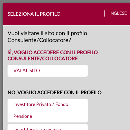
Togg
INGLESE
SELEZIONA IL PROFILO
navi
Mercati
Azioni
Banche centrali
Obbligazioni
Quadro macro
Valute
Vuoi visitare il sito con il profilo
4 minuti
Consulente/Collocatore?
SÌ, VOGLIO ACCEDERE CON IL PROFILO
Investment Advisory
CONSULENTE/COLLOCATORE
VAI AL SITO
Torna agli articoli
08.05.2026
NO, VOGLIO ACCEDERE CON IL PROFILO
I MERCATI DI APRILE 2026
Investitore Privato / Fondo
Pensione
Investitore Istituzionale