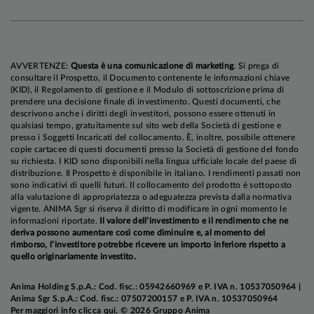
AVVERTENZE:
Questa è una comunicazione di marketing
. Si prega di
consultare il Prospetto, il Documento contenente le informazioni chiave
(KID), il Regolamento di gestione e il Modulo di sottoscrizione prima di
prendere una decisione finale di investimento. Questi documenti, che
descrivono anche i diritti degli investitori, possono essere ottenuti in
qualsiasi tempo, gratuitamente sul sito web della Società di gestione e
presso i Soggetti Incaricati del collocamento. È, inoltre, possibile ottenere
copie cartacee di questi documenti presso la Società di gestione del fondo
In netto rialzo i listini azionari globali,
nonostante
su richiesta. I KID sono disponibili nella lingua ufficiale locale del paese di
i timori di possibili ripercussioni di matrice
distribuzione. Il Prospetto è disponibile in italiano. I rendimenti passati non
sono indicativi di quelli futuri. Il collocamento del prodotto è sottoposto
stagflazionistica del conflitto in Iran e la drastica
alla valutazione di appropriatezza o adeguatezza prevista dalla normativa
revisione delle attese sulla politica monetaria. Gli
vigente. ANIMA Sgr si riserva il diritto di modificare in ogni momento le
informazioni riportate.
Il valore dell’investimento e il rendimento che ne
indici dei Paesi Emergenti hanno offerto ritorni
deriva possono aumentare così come diminuire e, al momento del
superiori a quelli dei paesi sviluppati, e fra questi
rimborso, l’investitore potrebbe ricevere un importo inferiore rispetto a
quello originariamente investito.
ultimi si sono distinti nuovamente in positivo i
listini statunitensi, grazie al supporto di una
Anima Holding S.p.A.: Cod. fisc.: 05942660969 e P. IVA n. 10537050964 |
stagione delle trimestrali a dir poco brillante:
Anima Sgr S.p.A.: Cod. fisc.: 07507200157 e P. IVA n. 10537050964
Per maggiori info
clicca qui
. © 2026 Gruppo Anima