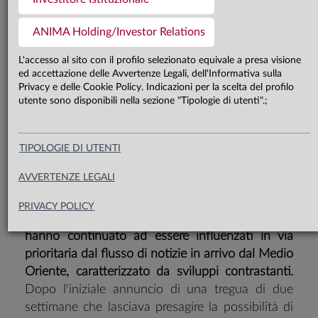
Nonostante l’assenza di una
soluzione definitiva del conflitto in
ANIMA Holding/Investor Relations
Medio Oriente e la prosecuzione
L'accesso al sito con il profilo selezionato equivale a presa visione
ed accettazione delle Avvertenze Legali, dell'Informativa sulla
della corsa del prezzo del petrolio, le
Privacy e delle Cookie Policy. Indicazioni per la scelta del profilo
attività rischiose si sono apprezzate
utente sono disponibili nella sezione "Tipologie di utenti".;
in modo sensibile, con il traino del
comparto tecnologico
TIPOLOGIE DI UTENTI
AVVERTENZE LEGALI
PRIVACY POLICY
Nel corso del mese di aprile i mercati finanziari
hanno continuato ad essere influenzati in via
prioritaria dal flusso di notizie in arrivo dal Medio
Oriente, caratterizzato da sviluppi contrastanti.
Dopo l'iniziale annuncio di una tregua di due
settimane che lasciava presagire la possibilità di