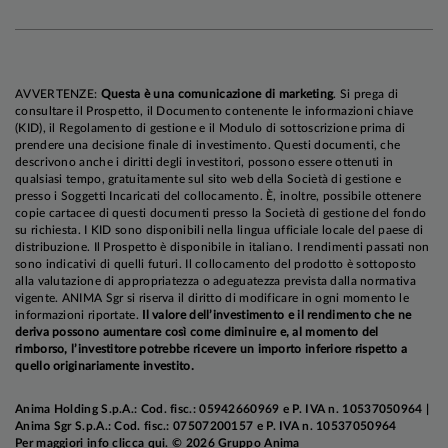
elevato, ma l'iniziativa diplomatica di Washington
è stata sufficiente a rimuovere una parte dei
premi al rischio incorporati sul mercato
dell'energia (alle ore 14:00 del 25/3 il Brent
AVVERTENZE:
Questa è una comunicazione di marketing
. Si prega di
trattava intorno ai 100 dollari/barile, a fronte di
consultare il Prospetto, il Documento contenente le informazioni chiave
(KID), il Regolamento di gestione e il Modulo di sottoscrizione prima di
un picco di quasi 120 dollari/barile registrato nei
prendere una decisione finale di investimento. Questi documenti, che
giorni scorsi) e nei prezzi delle attività finanziarie.
descrivono anche i diritti degli investitori, possono essere ottenuti in
qualsiasi tempo, gratuitamente sul sito web della Società di gestione e
presso i Soggetti Incaricati del collocamento. È, inoltre, possibile ottenere
copie cartacee di questi documenti presso la Società di gestione del fondo
La situazione resta molto fluida e i rischi
su richiesta. I KID sono disponibili nella lingua ufficiale locale del paese di
aumentano con il trascorrere del tempo;
distribuzione. Il Prospetto è disponibile in italiano. I rendimenti passati non
sono indicativi di quelli futuri. Il collocamento del prodotto è sottoposto
monitoriamo gli sviluppi con la massima
alla valutazione di appropriatezza o adeguatezza prevista dalla normativa
attenzione, ma
per il momento riteniamo
vigente. ANIMA Sgr si riserva il diritto di modificare in ogni momento le
informazioni riportate.
Il valore dell’investimento e il rendimento che ne
opportuno restare posizionati per il nostro
deriva possono aumentare così come diminuire e, al momento del
scenario centrale, che assume una
rimborso, l’investitore potrebbe ricevere un importo inferiore rispetto a
quello originariamente investito.
ricomposizione della crisi in tempi ragionevoli e
uno shock energetico limitato e temporaneo
. In
Anima Holding S.p.A.: Cod. fisc.: 05942660969 e P. IVA n. 10537050964 |
questa ipotesi, il conflitto non avrebbe
Anima Sgr S.p.A.: Cod. fisc.: 07507200157 e P. IVA n. 10537050964
ripercussioni significative per la crescita negli
Per maggiori info
clicca qui
. © 2026 Gruppo Anima