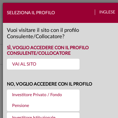
Togg
INGLESE
SELEZIONA IL PROFILO
navi
View Anima
Banche centrali
Quadro macro
Politica
Valute
Obbligazioni
Azioni
Vuoi visitare il sito con il profilo
3 minuti
Consulente/Collocatore?
SÌ, VOGLIO ACCEDERE CON IL PROFILO
Investment Advisory
CONSULENTE/COLLOCATORE
VAI AL SITO
Torna agli articoli
25.03.2026
NO, VOGLIO ACCEDERE CON IL PROFILO
LA VIEW DI ANIMA
Investitore Privato / Fondo
Pensione
Investitore Istituzionale