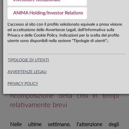
Il flusso di notizie in arrivo dal
Medio Oriente e il prezzo di petrolio
ANIMA Holding/Investor Relations
e gas restano il driver principale dei
L'accesso al sito con il profilo selezionato equivale a presa visione
ed accettazione delle Avvertenze Legali, dell'Informativa sulla
mercati finanziari. La situazione è
Privacy e delle Cookie Policy. Indicazioni per la scelta del profilo
fluida e i rischi in aumento, ma le
utente sono disponibili nella sezione "Tipologie di utenti".;
prime aperture verso l’avvio di una
fase negoziale rinsaldano la nostra
TIPOLOGIE DI UTENTI
convinzione nel mantenere un
AVVERTENZE LEGALI
posizionamento coerente con lo
PRIVACY POLICY
scenario centrale di una
ricomposizione della crisi in tempi
relativamente brevi
Nelle ultime settimane, l'attenzione degli